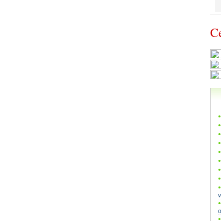
Ce
v
o