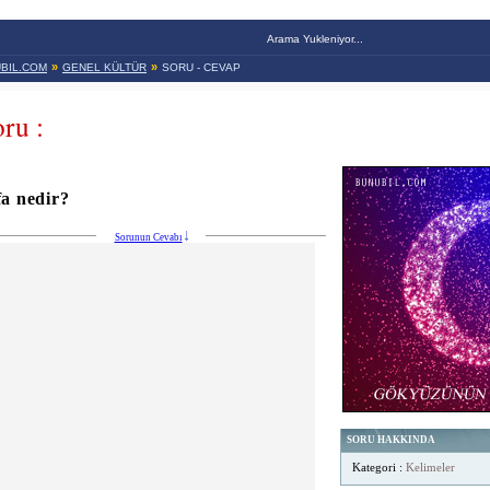
Arama Yukleniyor...
»
»
BIL.COM
GENEL KÜLTÜR
SORU - CEVAP
ru :
fa nedir?
Sorunun Cevabı
SORU HAKKINDA
Kategori :
Kelimeler