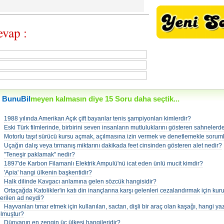
vap :
BunuBil
meyen kalmasın diye 15 Soru daha seçtik...
•
1988 yılında Amerikan Açık çift bayanlar tenis şampiyonları kimlerdir?
•
Eski Türk filmlerinde, birbirini seven insanların mutluluklarını gösteren sahnelerd
•
Motorlu taşıt sürücü kursu açmak, açılmasına izin vermek ve denetlemekle soruml
•
Uçağın dalış veya tırmanış miktarını dakikada feet cinsinden gösteren alet nedir?
•
"Teneşir paklamak" nedir?
•
1897'de Karbon Filamanlı Elektrik Ampulü'nü icat eden ünlü mucit kimdir?
•
'Apia' hangi ülkenin başkentidir?
•
Halk dilinde Kavgacı anlamına gelen sözcük hangisidir?
•
Ortaçağda Katolikler'in katı din inançlarına karşı gelenleri cezalandırmak için ku
erilen ad neydi?
•
Hayvanları tımar etmek için kullanılan, sactan, dişli bir araç olan kaşağı, hangi y
lmuştur?
•
Dünyanın en zengin üç ülkesi hangileridir?