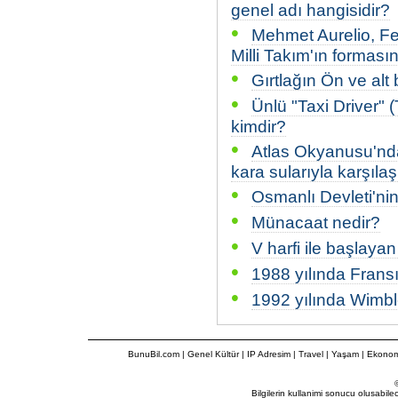
genel adı hangisidir?
•
Mehmet Aurelio, F
Milli Takım'ın formasın
•
Gırtlağın Ön ve alt
•
Ünlü "Taxi Driver" 
kimdir?
•
Atlas Okyanusu'nda
kara sularıyla karşılaş
•
Osmanlı Devleti'nin
•
Münacaat nedir?
•
V harfi ile başlayan 
•
1988 yılında Fransı
•
1992 yılında Wimble
BunuBil.com
|
Genel Kültür
|
IP Adresim
|
Travel
| Yaşam | Ekonom
Bilgilerin kullanimi sonucu olusabil