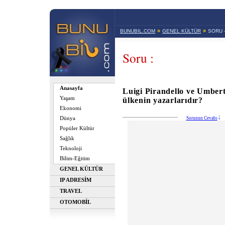
»
»
BUNUBIL.COM
GENEL KÜLTÜR
SORU 
Soru :
Anasayfa
Luigi Pirandello ve Umber
Yaşam
ülkenin yazarlarıdır?
Ekonomi
Dünya
Sorunun Cevabı
Popüler Kültür
Sağlık
Teknoloji
Bilim-Eğitim
GENEL KÜLTÜR
IP ADRESİM
TRAVEL
OTOMOBİL