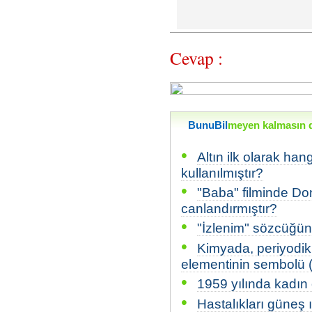
Cevap :
BunuBil
meyen kalmasın di
•
Altın ilk olarak han
kullanılmıştır?
•
"Baba" filminde Do
canlandırmıştır?
•
"İzlenim" sözcüğün
•
Kimyada, periyodik
elementinin sembolü 
•
1959 yılında kadın 
•
Hastalıkları güneş 