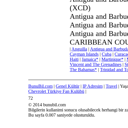
(XCD)
Antigua and Barbu
Antigua and Barbu
Antigua and Barbud
CARIBBEAN CO
|
Anguilla
|
Antigua and Barbud
Cayman Islands
|
Cuba
|
Curaca
Haiti
|
Jamaica*
|
Martinique*
|
Vincent and The Grenadines
|
S
The Bahamas*
|
Trinidad and T
BunuBil.com
|
Genel Kültür
|
IP Adresim
|
Travel
| Yaş
Chevrolet Türkiye Fan Kulübü
|
72
© 2014 bunubil.com
Bilgilerin kullanimi sonucu olusabilecek herhangi bir 
Bu sayfa 0.007 saniyede olusturuldu.