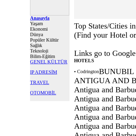
Anasayfa
Yaşam
Top States/Cities 
Ekonomi
(Find your Hotel or 
Dünya
Popüler Kültür
Sağlık
Teknoloji
Links go to Google
Bilim-Eğitim
HOTELS
GENEL KÜLTÜR
BUNUBIL
• Codrington
IP ADRESİM
ANTIGUA AND 
TRAVEL
Antigua and Barbud
OTOMOBİL
Antigua and Barbud
Antigua and Barbu
Antigua and Barb
Antigua and Barbu
Antigua and Barbu