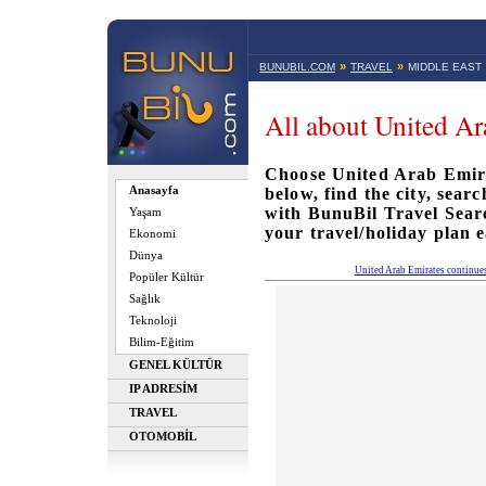
»
»
BUNUBIL.COM
TRAVEL
MIDDLE EAST
All about United Ar
Choose United Arab Emira
Anasayfa
below, find the city, sear
with BunuBil Travel Sea
Yaşam
your travel/holiday plan e
Ekonomi
Dünya
United Arab Emirates continue
Popüler Kültür
Sağlık
Teknoloji
Bilim-Eğitim
GENEL KÜLTÜR
IP ADRESİM
TRAVEL
OTOMOBİL