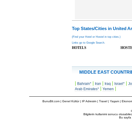
Top States/Cities in United A
(Find your Hotel or Hostel in top cities.)
Links go to Google Search.
HOTELS
HOST
MIDDLE EAST COUNTRI
|
|
|
|
|
Bahrain*
Iran
Iraq
Israel*
Jo
|
|
Arab Emirates*
Yemen
BunuBil.com
|
Genel Kültür
|
IP Adresim
|
Travel
| Yaşam | Ekonom
Bilgilerin kullanimi sonucu olusabil
Bu sayfa 