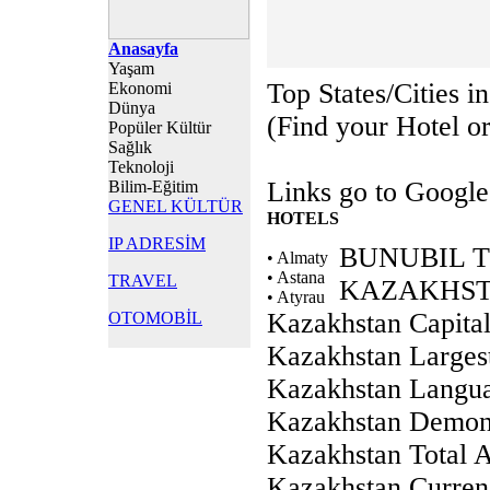
Anasayfa
Yaşam
Top States/Cities i
Ekonomi
Dünya
(Find your Hotel or 
Popüler Kültür
Sağlık
Teknoloji
Links go to Google
Bilim-Eğitim
GENEL KÜLTÜR
HOTELS
IP ADRESİM
BUNUBIL 
• Almaty
• Astana
TRAVEL
KAZAKHS
• Atyrau
Kazakhstan Capital
OTOMOBİL
Kazakhstan Largest
Kazakhstan Langu
Kazakhstan Demo
Kazakhstan Total 
Kazakhstan Curren