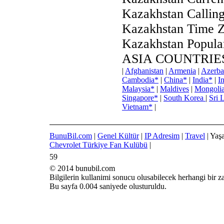
Kazakhstan Callin
Kazakhstan Time 
Kazakhstan Popular
ASIA COUNTRIE
|
Afghanistan
|
Armenia
|
Azerba
Cambodia*
|
China*
|
India*
|
I
Malaysia*
|
Maldives
|
Mongoli
Singapore*
|
South Korea
|
Sri 
Vietnam*
|
BunuBil.com
|
Genel Kültür
|
IP Adresim
|
Travel
| Yaş
Chevrolet Türkiye Fan Kulübü
|
59
© 2014 bunubil.com
Bilgilerin kullanimi sonucu olusabilecek herhangi bir 
Bu sayfa 0.004 saniyede olusturuldu.