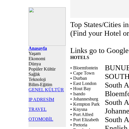
Top States/Cities i
(Find your Hotel or 
Anasayfa
Links go to Google
Yaşam
HOTELS
Ekonomi
Dünya
BUNUB
• Bloemfontein
Popüler Kültür
• Cape Town
Sağlık
SOUTH
• Durban
Teknoloji
• East London
South A
Bilim-Eğitim
• Hout Bay
GENEL KÜLTÜR
Bloemf
• Isando
• Johannesburg
IP ADRESİM
South A
• Kempton Park
TRAVEL
• Knysna
Johanne
• Port Alfred
South A
OTOMOBİL
• Port Elizabeth
• Pretoria
English 