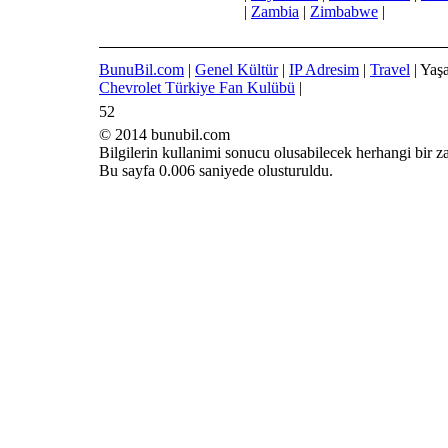
|
Zambia
|
Zimbabwe
|
BunuBil.com
|
Genel Kültür
|
IP Adresim
|
Travel
| Yaş
Chevrolet Türkiye Fan Kulübü
|
52
© 2014 bunubil.com
Bilgilerin kullanimi sonucu olusabilecek herhangi bir 
Bu sayfa 0.006 saniyede olusturuldu.