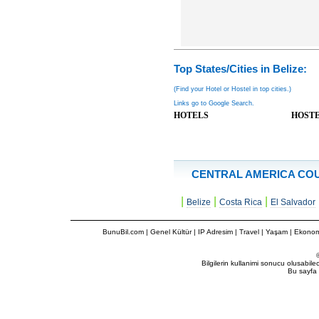
Top States/Cities in Belize:
(Find your Hotel or Hostel in top cities.)
Links go to Google Search.
HOTELS
HOST
CENTRAL AMERICA CO
|
|
|
Belize
Costa Rica
El Salvador
BunuBil.com
|
Genel Kültür
|
IP Adresim
|
Travel
| Yaşam | Ekonom
Bilgilerin kullanimi sonucu olusabil
Bu sayfa 