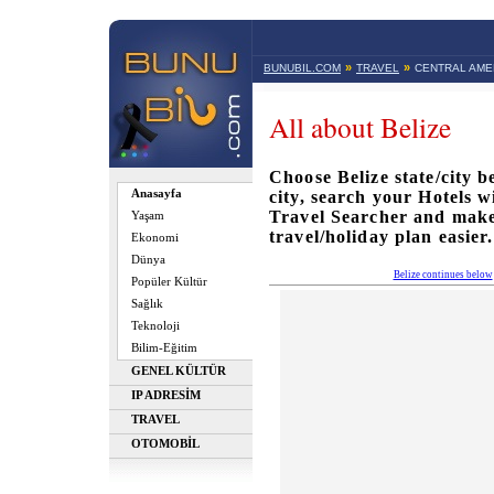
»
»
BUNUBIL.COM
TRAVEL
CENTRAL AME
All about Belize
Choose Belize state/city b
Anasayfa
city, search your Hotels 
Travel Searcher and mak
Yaşam
travel/holiday plan easier.
Ekonomi
Dünya
Belize continues below
Popüler Kültür
Sağlık
Teknoloji
Bilim-Eğitim
GENEL KÜLTÜR
IP ADRESİM
TRAVEL
OTOMOBİL