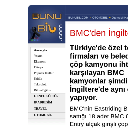
»
»
BUNUBİL.COM
OTOMOBİL
Otomobil Hab
BMC'den İngil
Türkiye'de özel t
Anasayfa
firmaları ve bele
Yaşam
Ekonomi
çöp kamyonu ihti
Dünya
karşılayan BMC
Popüler Kültür
kamyonlar şimdi
Sağlık
Teknoloji
İngiltere'de aynı
Bilim-Eğitim
yapıyor.
GENEL KÜLTÜR
IP ADRESİM
BMC'nin Eastriding B
TRAVEL
sattığı 18 adet BMC
OTOMOBİL
Entry alçak girişli çöp