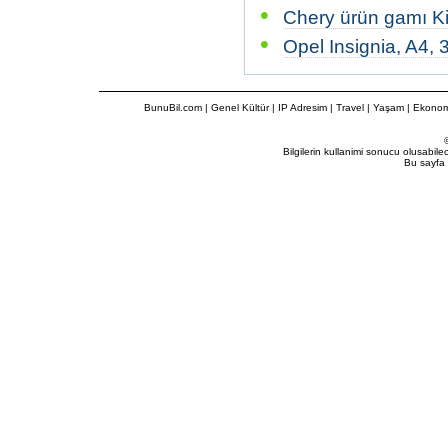
•
Chery ürün gamı Ki
•
Opel Insignia, A4,
BunuBil.com
|
Genel Kültür
|
IP Adresim
|
Travel
| Yaşam | Ekonom
Bilgilerin kullanimi sonucu olusabil
Bu sayfa 