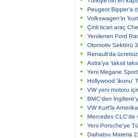
Türkiye'nin en kapsa
•
Peugeot Bipper'a ö
•
Volkswagen'in 'kurt
•
Çinli ticari araç Ch
•
Yenilenen Ford Ran
•
Otomotiv Sektörü 3
•
Renault’da ücretsiz
•
Astra’ya ‘taksit taksi
•
Yeni Megane Sport
•
Hollywood 'ikonu' T
•
VW yeni motoru içi
•
BMC'den İngiltere
•
VW Kurt'la Amerika 
•
Mercedes CLC'de v
•
Yeni Porsche'ye Tü
•
Daihatsu Materia 2