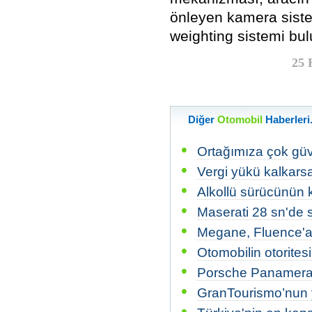
önleyen kamera siste
weighting sistemi bul
25 
Diğer
Otomobil
Haberleri.
•
Ortağımıza çok gü
•
Vergi yükü kalkars
•
Alkollü sürücünün k
•
Maserati 28 sn'de
•
Megane, Fluence'a 
•
Otomobilin otorites
•
Porsche Panamera
•
GranTourismo’nun ye
•