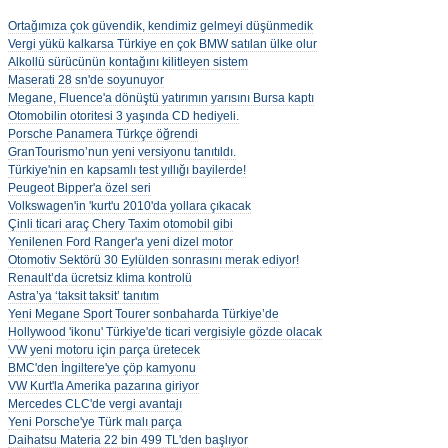
•
Ortağımıza çok güvendik, kendimiz gelmeyi düşünmedik
•
Vergi yükü kalkarsa Türkiye en çok BMW satılan ülke olur
•
Alkollü sürücünün kontağını kilitleyen sistem
•
Maserati 28 sn'de soyunuyor
•
Megane, Fluence'a dönüştü yatırımın yarısını Bursa kaptı
•
Otomobilin otoritesi 3 yaşında CD hediyeli.
•
Porsche Panamera Türkçe öğrendi
•
GranTourismo’nun yeni versiyonu tanıtıldı.
•
Türkiye'nin en kapsamlı test yıllığı bayilerde!
•
Peugeot Bipper'a özel seri
•
Volkswagen'in 'kurt'u 2010'da yollara çıkacak
•
Çinli ticari araç Chery Taxim otomobil gibi
•
Yenilenen Ford Ranger'a yeni dizel motor
•
Otomotiv Sektörü 30 Eylülden sonrasını merak ediyor!
•
Renault’da ücretsiz klima kontrolü
•
Astra’ya ‘taksit taksit’ tanıtım
•
Yeni Megane Sport Tourer sonbaharda Türkiye’de
•
Hollywood 'ikonu' Türkiye'de ticari vergisiyle gözde olacak
•
VW yeni motoru için parça üretecek
•
BMC'den İngiltere'ye çöp kamyonu
•
VW Kurt'la Amerika pazarına giriyor
•
Mercedes CLC'de vergi avantajı
•
Yeni Porsche'ye Türk malı parça
•
Daihatsu Materia 22 bin 499 TL'den başlıyor