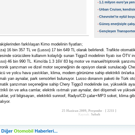
1.1 milyon euro’ya yen
•
Urban Cruiser, kendisi
•
Chevrolet'te eylül bo
•
Güneş enerjisiyle çalı
•
Gençleşen Transporter
•
rakiplerinden farklılaşan Kimo modelinin fiyatları;
rza) 16 bin 357 TL ve (Lusso) 17 bin 649 TL olarak belirlendi. Trafikte otoma
esinde sürücülere kullanım kolaylığı sunan Tiggo3 modelinin fiyatı ise ÖTV i
sso) 46 bin 990 TL. Kimo'da 1.3 16V 83 bg motor ve manuel/triptronik şanzım
tronik şanzıman ve dizel motor seçeneğinin de opsiyon olarak sunulacağı C
ücü ve yolcu hava yastıkları, klima, modern görünüme sahip elektrikli ön/arka
tmalı yan aynalar, park sensörleri bulunuyor. Lusso donanım paketi ile Türk oto
matik şanzıman seçeneğine sahip Chery Tiggo3 modelinde ise, yükseklik ayarlı
ktrikli ön ve arka camlar, elektrik ısıtmalı yan aynalar, deri döşemeli ve yüksek
tuklar, yol bilgisayarı, elektrikli sunroof, Radyo/CD çalar+MP3 soket, klima g
alıyor.
25 Haziran 2009, Perşembe
-
[ 2211 ]
Kaynak:
Sabah
Diğer
Otomobil
Haberleri...