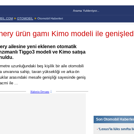
Arama Yukleniyor...
»
»
BİL.COM
OTOMOBİL
Otomobil Haberleri
hery ürün gamı Kimo modeli ile genişled
ery ailesine yeni eklenen otomatik
nzımanlı Tiggo3 modeli ve Kimo satışa
nuldu.
 metre uzunluğundaki beş kişilik bir aile otomobili
a unvanına sahip, tavan yüksekliği ve arka-ön
tuklar arasındaki mesafe genişliği sayesinde geniş
acmi ile ...
Haberin Devamı
Son Otomobil Haberler
‘Lexus’la lüks sınıfta l
•