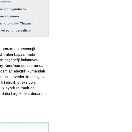
i motor
ne sınıf yaratacak
yunca bayram
şan otomobil "Saguar"
 yıl sonunda geliyor
tik şanzıman seçeneği
ndirimleri kapsamında
an seçeneği bulunuyor.
hery Kimo'nun donanımında
 camlar, elektrik kumandalı
mobil severler ile buluşan
 hidrolik direksiyon,
lik ayarlı ısıtmalı ön
ibi daha birçok lüks donanım