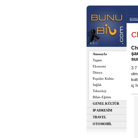
BUNU
C
Ch
şa
Anasayfa
su
Yaşam
Ekonomi
3.7
Dünya
olm
Popüler Kültür
kol
Sağlık
iç h
Teknoloji
Bilim-Eğitim
GENEL KÜLTÜR
IP ADRESİM
TRAVEL
OTOMOBİL