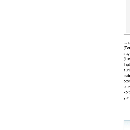
... 
(Fo
say
(Lu
Tip
sür
ısı
oto
ele
kol
yer 