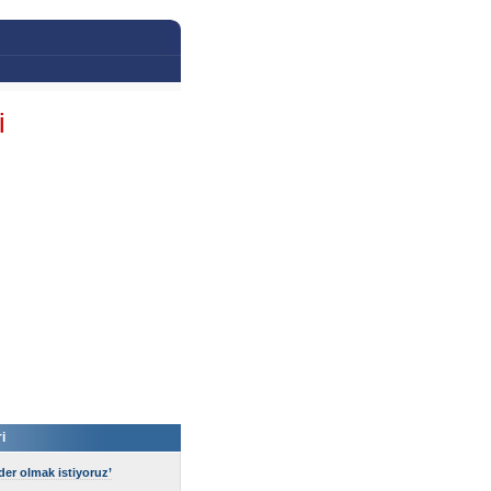
i
i
ider olmak istiyoruz’