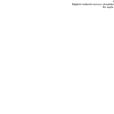
Bilgilerin kullanimi sonucu olusabil
Bu sayfa 