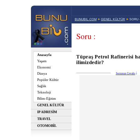
»
»
BUNUBIL.COM
GENEL KÜLTÜR
SORU 
Soru :
Anasayfa
Tüpraş Petrol Rafinerisi h
Yaşam
ilimizdedir?
Ekonomi
Dünya
Sorunun Cevabı
Popüler Kültür
Sağlık
Teknoloji
Bilim-Eğitim
GENEL KÜLTÜR
IP ADRESİM
TRAVEL
OTOMOBİL