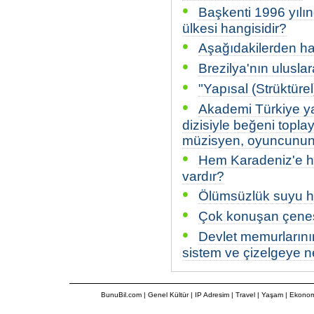
•
Başkenti 1996 yılı
ülkesi hangisidir?
•
Aşağıdakilerden ha
•
Brezilya'nın uluslar
•
"Yapısal (Strüktürel)
•
Akademi Türkiye ya
dizisiyle beğeni topl
müzisyen, oyuncunun 
•
Hem Karadeniz'e he
vardır?
•
Ölümsüzlük suyu h
•
Çok konuşan çenesi 
•
Devlet memurlarını
sistem ve çizelgeye n
BunuBil.com
|
Genel Kültür
|
IP Adresim
|
Travel
| Yaşam | Ekonom