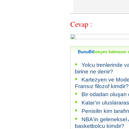
Cevap :
BunuBil
meyen kalmasın di
•
Yolcu trenlerinde v
birine ne denir?
•
Kartezyen ve Moder
Fransız filozof kimdir?
•
Bir odadan oluşan d
•
Katar'ın uluslarara
•
Penisilin kim tarafı
•
NBA'in geleneksel A
basketbolcu kimdir?