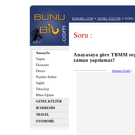
»
»
BUNUBIL.COM
GENEL KÜLTÜR
SORU 
Soru :
Anasayfa
Anayasaya göre TBMM seç
Yaşam
zaman yapılamaz?
Ekonomi
Dünya
Sorunun Cevabı
Popüler Kültür
Sağlık
Teknoloji
Bilim-Eğitim
GENEL KÜLTÜR
IP ADRESİM
TRAVEL
OTOMOBİL