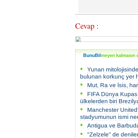
Cevap :
BunuBil
meyen kalmasın di
•
Yunan mitolojisinde
bulunan korkunç yer h
•
Mut, Ra ve İsis, hang
•
FIFA Dünya Kupası f
ülkelerden biri Brezily
•
Manchester United'ı
stadyumunun ismi ned
•
Antigua ve Barbuda'
•
"Zelzele" de denile