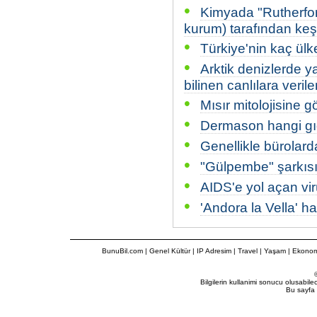
•
Kimyada "Rutherford
kurum) tarafından keşf
•
Türkiye'nin kaç ülke
•
Arktik denizlerde 
bilinen canlılara veril
•
Mısır mitolojisine g
•
Dermason hangi gıd
•
Genellikle bürolar
•
"Gülpembe" şarkısı
•
AIDS'e yol açan vir
•
'Andora la Vella' h
BunuBil.com
|
Genel Kültür
|
IP Adresim
|
Travel
| Yaşam | Ekonom
Bilgilerin kullanimi sonucu olusabil
Bu sayfa 