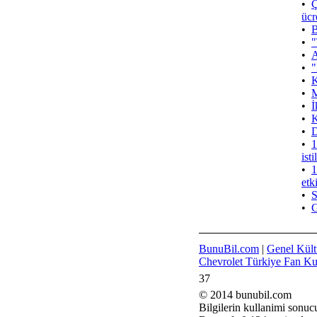
•
Ç
ücr
•
B
•
"
•
A
•
"
•
K
•
M
•
İ
•
K
•
D
•
1
ist
•
1
etk
•
S
•
G
BunuBil.com
|
Genel Kült
Chevrolet Türkiye Fan K
37
© 2014 bunubil.com
Bilgilerin kullanimi sonuc