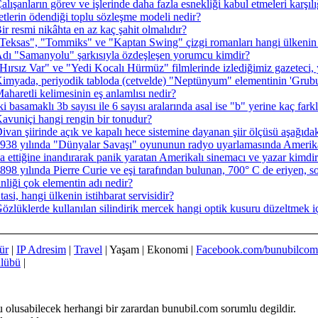
alışanların görev ve işlerinde daha fazla esnekliği kabul etmeleri karşı
etlerin ödendiği toplu sözleşme modeli nedir?
ir resmi nikâhta en az kaç şahit olmalıdır?
Teksas", "Tommiks" ve "Kaptan Swing" çizgi romanları hangi ülkenin sa
dı "Samanyolu" şarkısıyla özdeşleşen yorumcu kimdir?
Hırsız Var" ve "Yedi Kocalı Hürmüz" filmlerinde izlediğimiz gazeteci,
imyada, periyodik tabloda (cetvelde) "Neptünyum" elementinin 'Grubu
aharetli kelimesinin eş anlamlısı nedir?
ki basamaklı 3b sayısı ile 6 sayısı aralarında asal ise "b" yerine kaç fark
avuniçi hangi rengin bir tonudur?
ivan şiirinde açık ve kapalı hece sistemine dayanan şiir ölçüsü aşağıda
938 yılında "Dünyalar Savaşı" oyununun radyo uyarlamasında Amerikal
ila ettiğine inandırarak panik yaratan Amerikalı sinemacı ve yazar kimdi
898 yılında Pierre Curie ve eşi tarafından bulunan, 700° C de eriyen, so
inliği çok elementin adı nedir?
tasi, hangi ülkenin istihbarat servisidir?
özlüklerde kullanılan silindirik mercek hangi optik kusuru düzeltmek i
ür
|
IP Adresim
|
Travel
| Yaşam | Ekonomi |
Facebook.com/bunubilcom
ulübü
|
u olusabilecek herhangi bir zarardan bunubil.com sorumlu degildir.