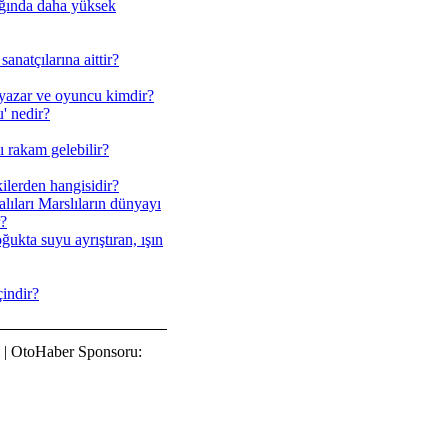
lığında daha yüksek
natçılarına aittir?
 yazar ve oyuncu kimdir?
' nedir?
lı rakam gelebilir?
kilerden hangisidir?
ıları Marslıların dünyayı
r?
ğukta suyu ayrıştıran, ışın
çindir?
| OtoHaber Sponsoru: