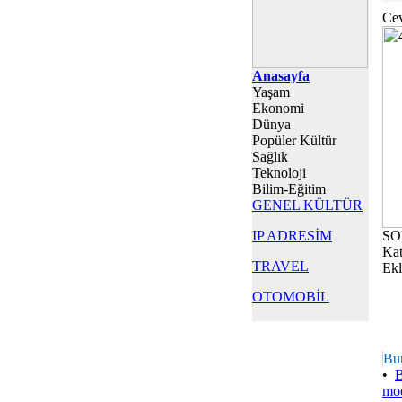
Cev
Anasayfa
Yaşam
Ekonomi
Dünya
Popüler Kültür
Sağlık
Teknoloji
Bilim-Eğitim
GENEL KÜLTÜR
IP ADRESİM
SO
Kat
TRAVEL
Ekl
OTOMOBİL
Bu
•
B
mod