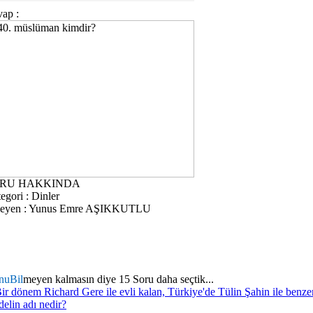
ap :
RU HAKKINDA
egori :
Dinler
eyen :
Yunus Emre AŞIKKUTLU
nuBil
meyen kalmasın diye 15 Soru daha seçtik...
ir dönem Richard Gere ile evli kalan, Türkiye'de Tülin Şahin ile benzer
elin adı nedir?