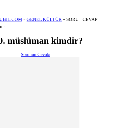
Arama Yukleniyor...
UBIL.COM
»
GENEL KÜLTÜR
»
SORU - CEVAP
u :
0. müslüman kimdir?
Sorunun Cevabı