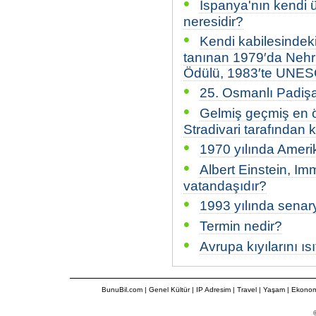
•
İspanya'nın kendi ü
neresidir?
•
Kendi kabilesindeki
tanınan 1979′da Nehr
Ödülü, 1983′te UNESC
•
25. Osmanlı Padişa
•
Gelmiş geçmiş en 
Stradivari tarafından
•
1970 yılında Ameri
•
Albert Einstein, Im
vatandaşıdır?
•
1993 yılında senaryo
•
Termin nedir?
•
Avrupa kıyılarını ı
BunuBil.com
|
Genel Kültür
|
IP Adresim
|
Travel
| Yaşam | Ekonom