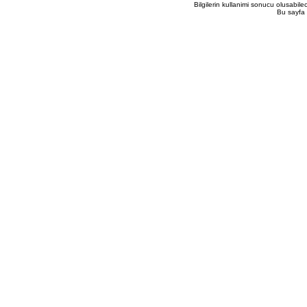
Bilgilerin kullanimi sonucu olusabil
Bu sayfa 