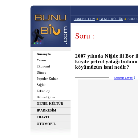
»
»
BUNUBIL.COM
GENEL KÜLTÜR
SORU 
Soru :
Anasayfa
2007 yılında Niğde ili Bor i
Yaşam
köyde petrol yatağı bulun
köyümüzün ismi nedir?
Ekonomi
Dünya
Sorunun Cevabı
Popüler Kültür
Sağlık
Teknoloji
Bilim-Eğitim
GENEL KÜLTÜR
IP ADRESİM
TRAVEL
OTOMOBİL