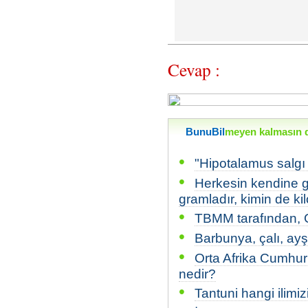
Cevap :
BunuBil
meyen kalmasın di
•
"Hipotalamus salgı
•
Herkesin kendine gö
gramladır, kimin de kil
•
TBMM tarafından, G
•
Barbunya, çalı, ayşe
•
Orta Afrika Cumhuri
nedir?
•
Tantuni hangi ilimi