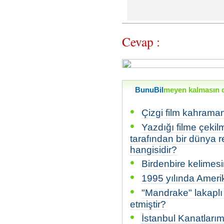
Cevap :
BunuBil
meyen kalmasın di
•
Çizgi film kahraman
•
Yazdığı filme çeki
tarafından bir dünya 
hangisidir?
•
Birdenbire kelimesi
•
1995 yılında Ameri
•
"Mandrake" lakaplı 
etmiştir?
•
İstanbul Kanatlarım