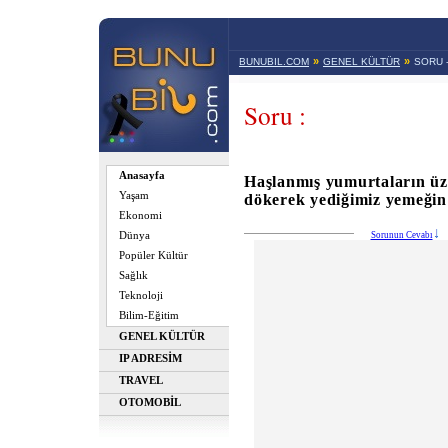
»
»
BUNUBIL.COM
GENEL KÜLTÜR
SORU 
Soru :
Anasayfa
Haşlanmış yumurtaların üz
Yaşam
dökerek yediğimiz yemeğin
Ekonomi
Dünya
Sorunun Cevabı
Popüler Kültür
Sağlık
Teknoloji
Bilim-Eğitim
GENEL KÜLTÜR
IP ADRESİM
TRAVEL
OTOMOBİL