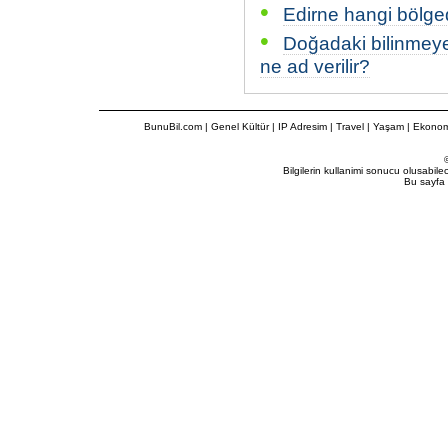
•
Edirne hangi bölge
•
Doğadaki bilinmeye
ne ad verilir?
BunuBil.com
|
Genel Kültür
|
IP Adresim
|
Travel
| Yaşam | Ekonom
Bilgilerin kullanimi sonucu olusabil
Bu sayfa 