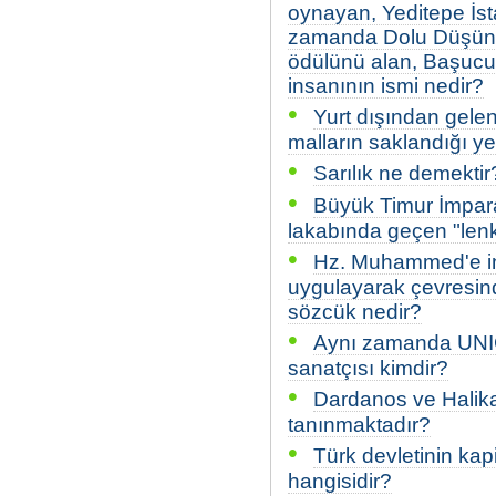
oynayan, Yeditepe İsta
zamanda Dolu Düşün Bo
ödülünü alan, Başucu 
insanının ismi nedir?
•
Yurt dışından gele
malların saklandığı ye
•
Sarılık ne demektir
•
Büyük Timur İmpara
lakabında geçen "len
•
Hz. Muhammed'e ina
uygulayarak çevresin
sözcük nedir?
•
Aynı zamanda UNICE
sanatçısı kimdir?
•
Dardanos ve Halika
tanınmaktadır?
•
Türk devletinin ka
hangisidir?