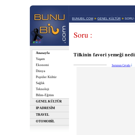
»
»
BUNUBIL.COM
GENEL KÜLTÜR
SORU 
Soru :
Anasayfa
Tilkinin favori yemeği nedi
Yaşam
Ekonomi
Sorunun Cevabı
Dünya
Popüler Kültür
Sağlık
Teknoloji
Bilim-Eğitim
GENEL KÜLTÜR
IP ADRESİM
TRAVEL
OTOMOBİL