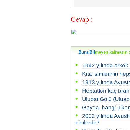
Cevap :
BunuBil
meyen kalmasın di
•
1942 yılında erkek 
•
Kıta isimlerinin hep
•
1913 yılında Avustr
•
Heptatlon kaç bran
•
Ulubat Gölü (Uluab
•
Gayda, hangi ülkeni
•
2002 yılında Avustr
kimlerdir?