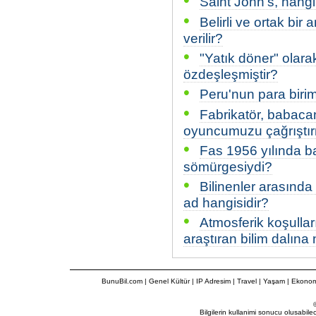
•
Saint John's, hangi
•
Belirli ve ortak bi
verilir?
•
"Yatık döner" olara
özdeşleşmiştir?
•
Peru'nun para birim
•
Fabrikatör, babaca
oyuncumuzu çağrıştır
•
Fas 1956 yılında 
sömürgesiydi?
•
Bilinenler arasında i
ad hangisidir?
•
Atmosferik koşulları
araştıran bilim dalına 
BunuBil.com
|
Genel Kültür
|
IP Adresim
|
Travel
| Yaşam | Ekonom
Bilgilerin kullanimi sonucu olusabil