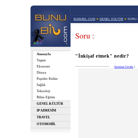
»
»
BUNUBIL.COM
GENEL KÜLTÜR
SORU 
Soru :
Anasayfa
"İnkişaf etmek" nedir?
Yaşam
Ekonomi
Sorunun Cevabı
Dünya
Popüler Kültür
Sağlık
Teknoloji
Bilim-Eğitim
GENEL KÜLTÜR
IP ADRESİM
TRAVEL
OTOMOBİL