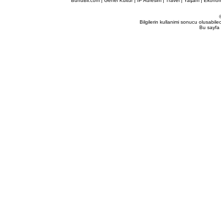
BunuBil.com
|
Genel Kültür
|
IP Adresim
|
Travel
| Yaşam | Ekonom
Bilgilerin kullanimi sonucu olusabil
Bu sayfa 