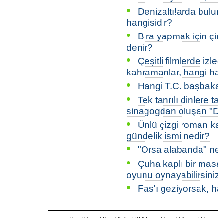
•
Denizaltı!arda bulu
hangisidir?
•
Bira yapmak için çi
denir?
•
Çeşitli filmlerde i
kahramanlar, hangi ha
•
Hangi T.C. başbak
•
Tek tanrılı dinlere t
sinagogdan oluşan "Di
•
Ünlü çizgi roman ka
gündelik ismi nedir?
•
"Orsa alabanda" ne
•
Çuha kaplı bir masan
oyunu oynayabilirsini
•
Fas'ı geziyorsak, 