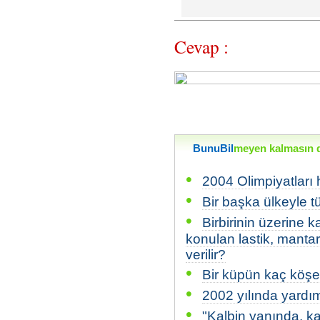
Cevap :
BunuBil
meyen kalmasın di
•
2004 Olimpiyatları 
•
Bir başka ülkeyle t
•
Birbirinin üzerine 
konulan lastik, manta
verilir?
•
Bir küpün kaç köşe
•
2002 yılında yardım
•
"Kalbin yanında, ka