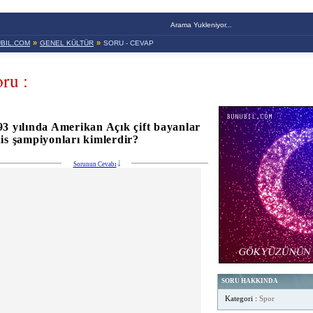
Arama Yukleniyor...
»
»
BIL.COM
GENEL KÜLTÜR
SORU - CEVAP
ru :
93 yılında Amerikan Açık çift bayanlar
nis şampiyonları kimlerdir?
Sorunun Cevabı
SORU HAKKINDA
Kategori :
Spor