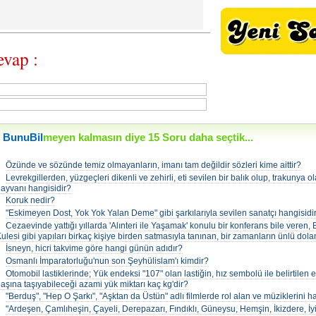
vap :
BunuBil
meyen kalmasın diye 15 Soru daha seçtik...
•
Özünde ve sözünde temiz olmayanların, imanı tam değildir sözleri kime aittir?
•
Levrekgillerden, yüzgeçleri dikenli ve zehirli, eti sevilen bir balık olup, trakunya o
ayvanı hangisidir?
•
Koruk nedir?
•
"Eskimeyen Dost, Yok Yok Yalan Deme" gibi şarkılarıyla sevilen sanatçı hangisidi
•
Cezaevinde yattığı yıllarda 'Alınteri ile Yaşamak' konulu bir konferans bile veren
ulesi gibi yapıları birkaç kişiye birden satmasıyla tanınan, bir zamanların ünlü dolan
•
İsneyn, hicri takvime göre hangi günün adıdır?
•
Osmanlı İmparatorluğu'nun son Şeyhülislam'ı kimdir?
•
Otomobil lastiklerinde; Yük endeksi "107" olan lastiğin, hız sembolü ile belirtilen 
aşına taşıyabileceği azami yük miktarı kaç kg'dir?
•
"Berduş", "Hep O Şarkı", "Aşktan da Üstün" adlı filmlerde rol alan ve müziklerini h
•
"Ardeşen, Çamlıheşin, Çayeli, Derepazarı, Fındıklı, Güneysu, Hemşin, İkizdere, İ