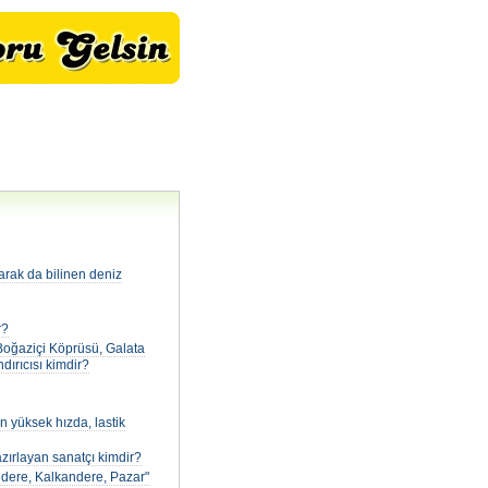
larak da bilinen deniz
r?
, Boğaziçi Köprüsü, Galata
dırıcısı kimdir?
en yüksek hızda, lastik
azırlayan sanatçı kimdir?
yidere, Kalkandere, Pazar"