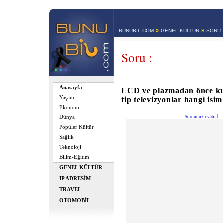
»
»
BUNUBIL.COM
GENEL KÜLTÜR
SORU 
Soru :
Anasayfa
LCD ve plazmadan önce kul
Yaşam
tip televizyonlar hangi isim
Ekonomi
Dünya
Sorunun Cevabı
Popüler Kültür
Sağlık
Teknoloji
Bilim-Eğitim
GENEL KÜLTÜR
IP ADRESİM
TRAVEL
OTOMOBİL