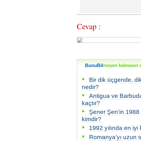
Cevap :
BunuBil
meyen kalmasın di
•
Bir dik üçgende, di
nedir?
•
Antigua ve Barbuda
kaçtır?
•
Şener Şen'in 1988 y
kimdir?
•
1992 yılında en iyi
•
Romanya'yı uzun sür