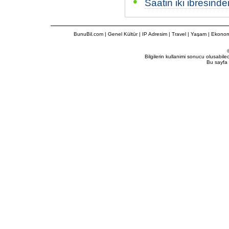
•
Saatin iki ibresind
BunuBil.com
|
Genel Kültür
|
IP Adresim
|
Travel
| Yaşam | Ekonom
Bilgilerin kullanimi sonucu olusabil
Bu sayfa 