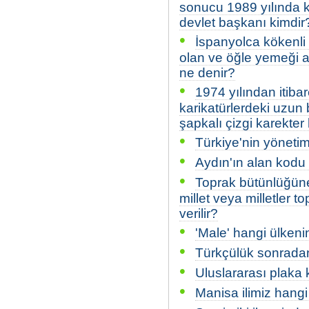
sonucu 1989 yılında ka
devlet başkanı kimdir
•
İspanyolca kökenli 
olan ve öğle yemeği 
ne denir?
•
1974 yılından itiba
karikatürlerdeki uzun
şapkalı çizgi karekter
•
Türkiye'nin yönetim
•
Aydın'ın alan kodu 
•
Toprak bütünlüğüne
millet veya milletler 
verilir?
•
'Male' hangi ülkeni
•
Türkçülük sonradan
•
Uluslararası plaka k
•
Manisa ilimiz hang