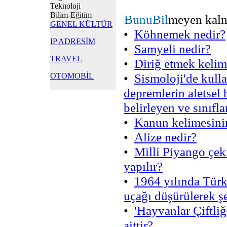
Teknoloji
Bilim-Eğitim
BunuBil
meyen kalma
GENEL KÜLTÜR
•
Köhnemek nedir?
IP ADRESİM
•
Samyeli nedir?
TRAVEL
•
Diriğ etmek kelim
•
Sismoloji'de kull
OTOMOBİL
depremlerin aletsel 
belirleyen ve sınıfl
•
Kanun kelimesinin
•
Alize nedir?
•
Milli Piyango çeki
yapılır?
•
1964 yılında Türk 
uçağı düşürülerek şe
•
'Hayvanlar Çiftliğ
aittir?