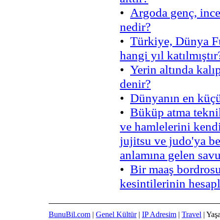
•
Argoda genç, ince
nedir?
•
Türkiye, Dünya Fu
hangi yıl katılmıştır
•
Yerin altında kalı
denir?
•
Dünyanın en küçük
•
Büküp atma teknik
ve hamlelerini ken
jujitsu ve judo'ya 
anlamına gelen savu
•
Bir maaş bordrosu
kesintilerinin hesap
BunuBil.com
|
Genel Kültür
|
IP Adresim
|
Travel
| Yaş