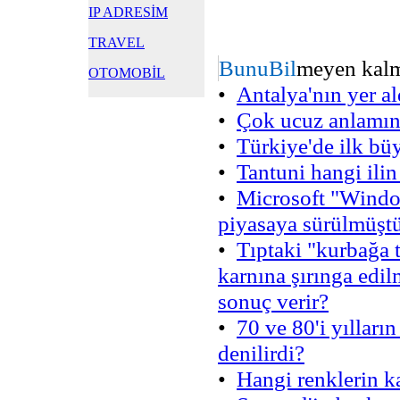
IP ADRESİM
TRAVEL
BunuBil
meyen kalma
OTOMOBİL
•
Antalya'nın yer al
•
Çok ucuz anlamına
•
Türkiye'de ilk bü
•
Tantuni hangi ili
•
Microsoft "Windows
piyasaya sürülmüşt
•
Tıptaki "kurbağa 
karnına şırınga edil
sonuç verir?
•
70 ve 80'i yıllar
denilirdi?
•
Hangi renklerin k