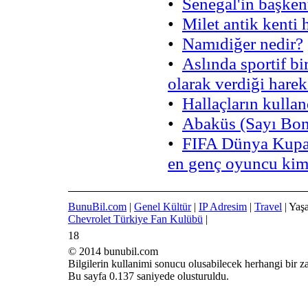
•
Senegal'in başkent
•
Milet antik kenti 
•
Namıdiğer nedir?
•
Aslında sportif bi
olarak verdiği harek
•
Hallaçların kullan
•
Abaküs (Sayı Bonc
•
FIFA Dünya Kupası
en genç oyuncu kim
BunuBil.com
|
Genel Kültür
|
IP Adresim
|
Travel
| Yaş
Chevrolet Türkiye Fan Kulübü
|
18
© 2014 bunubil.com
Bilgilerin kullanimi sonucu olusabilecek herhangi bir 
Bu sayfa 0.137 saniyede olusturuldu.