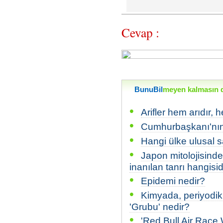
Cevap :
BunuBil
meyen kalmasın di
•
Arifler hem arıdır, h
•
Cumhurbaşkanı'nın 
•
Hangi ülke ulusal 
•
Japon mitolojisind
inanılan tanrı hangisid
•
Epidemi nedir?
•
Kimyada, periyodik
'Grubu' nedir?
•
'Red Bull Air Race 