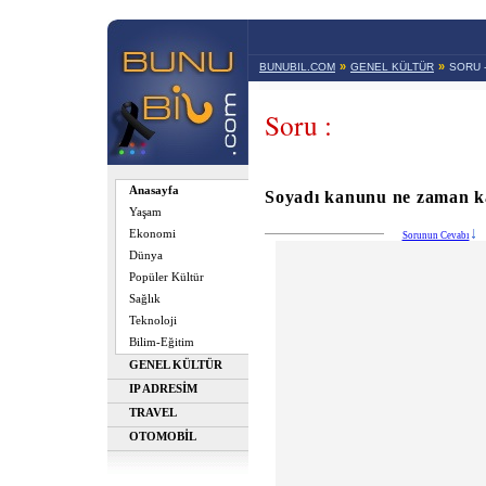
»
»
BUNUBIL.COM
GENEL KÜLTÜR
SORU 
Soru :
Anasayfa
Soyadı kanunu ne zaman ka
Yaşam
Ekonomi
Sorunun Cevabı
Dünya
Popüler Kültür
Sağlık
Teknoloji
Bilim-Eğitim
GENEL KÜLTÜR
IP ADRESİM
TRAVEL
OTOMOBİL