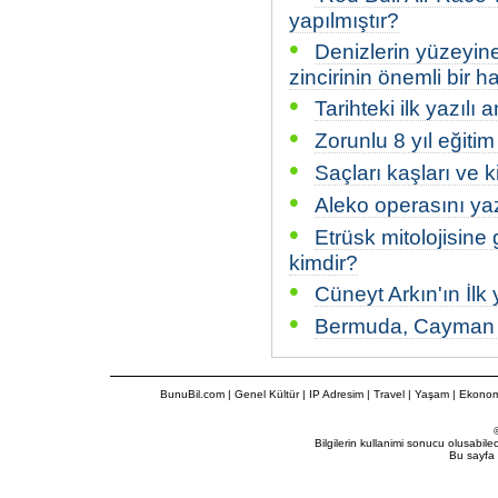
yapılmıştır?
•
Denizlerin yüzeyi
zincirinin önemli bir 
•
Tarihteki ilk yazılı
•
Zorunlu 8 yıl eğitim
•
Saçları kaşları ve k
•
Aleko operasını yaz
•
Etrüsk mitolojisine 
kimdir?
•
Cüneyt Arkın'ın İlk
•
Bermuda, Cayman v
BunuBil.com
|
Genel Kültür
|
IP Adresim
|
Travel
| Yaşam | Ekonom
Bilgilerin kullanimi sonucu olusabil
Bu sayfa 