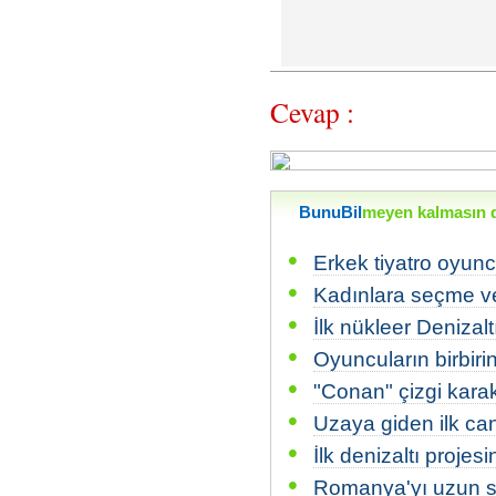
Cevap :
BunuBil
meyen kalmasın di
•
Erkek tiyatro oyun
•
Kadınlara seçme ve 
•
İlk nükleer Denizalt
•
Oyuncuların birbiri
•
"Conan" çizgi kara
•
Uzaya giden ilk can
•
İlk denizaltı projes
•
Romanya'yı uzun sür