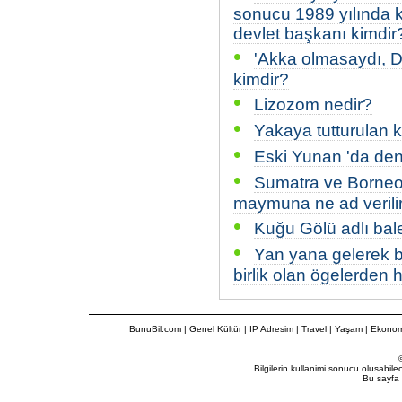
sonucu 1989 yılında ka
devlet başkanı kimdir
•
'Akka olmasaydı, D
kimdir?
•
Lizozom nedir?
•
Yakaya tutturulan k
•
Eski Yunan 'da deni
•
Sumatra ve Borneo
maymuna ne ad verili
•
Kuğu Gölü adlı bal
•
Yan yana gelerek bi
birlik olan ögelerden he
BunuBil.com
|
Genel Kültür
|
IP Adresim
|
Travel
| Yaşam | Ekonom
Bilgilerin kullanimi sonucu olusabil
Bu sayfa 