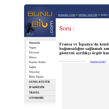
»
»
BUNUBIL.COM
GENEL KÜLTÜR
SORU 
Soru :
Anasayfa
Fransa ve İspanya'da kendi
Yaşam
bağımsızlığını sağlamak ama
gösteren ayrılıkçı örgüt ha
Ekonomi
Dünya
Sorunun Cevabı
Popüler Kültür
Sağlık
Teknoloji
Bilim-Eğitim
GENEL KÜLTÜR
IP ADRESİM
TRAVEL
OTOMOBİL