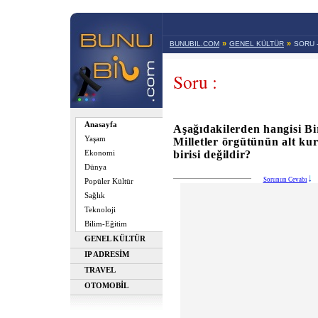
»
»
BUNUBIL.COM
GENEL KÜLTÜR
SORU 
Soru :
Anasayfa
Aşağıdakilerden hangisi Bi
Yaşam
Milletler örgütünün alt ku
birisi değildir?
Ekonomi
Dünya
Sorunun Cevabı
Popüler Kültür
Sağlık
Teknoloji
Bilim-Eğitim
GENEL KÜLTÜR
IP ADRESİM
TRAVEL
OTOMOBİL