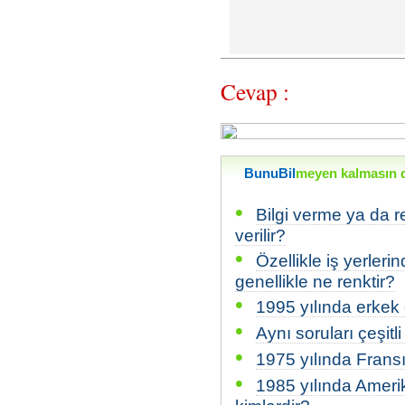
Cevap :
BunuBil
meyen kalmasın di
•
Bilgi verme ya da r
verilir?
•
Özellikle iş yerleri
genellikle ne renktir?
•
1995 yılında erkek 
•
Aynı soruları çeşitl
•
1975 yılında Frans
•
1985 yılında Amerik