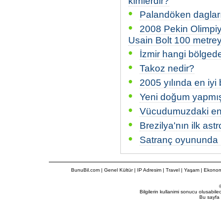
kimlerdir?
•
Palandöken daglar
•
2008 Pekin Olimpiya
Usain Bolt 100 metre
•
İzmir hangi bölged
•
Takoz nedir?
•
2005 yılında en iyi 
•
Yeni doğum yapmış
•
Vücudumuzdaki en 
•
Brezilya'nın ilk as
•
Satranç oyununda '
BunuBil.com
|
Genel Kültür
|
IP Adresim
|
Travel
| Yaşam | Ekonom
Bilgilerin kullanimi sonucu olusabil
Bu sayfa 