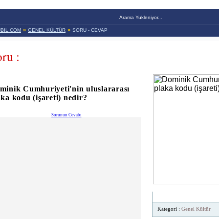
Arama Yukleniyor...
»
»
BIL.COM
GENEL KÜLTÜR
SORU - CEVAP
ru :
minik Cumhuriyeti'nin uluslararası
aka kodu (işareti) nedir?
Sorunun Cevabı
SORU HAKKINDA
Kategori :
Genel Kültür