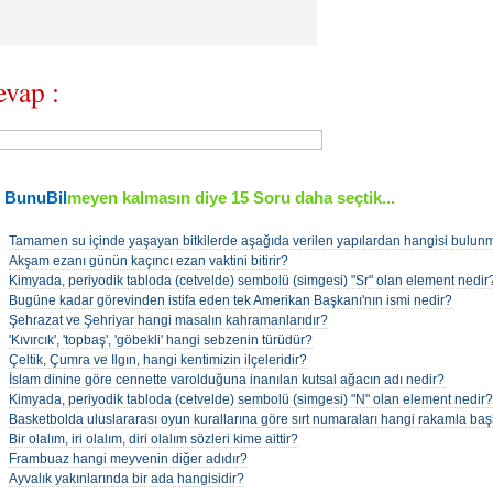
vap :
BunuBil
meyen kalmasın diye 15 Soru daha seçtik...
•
Tamamen su içinde yaşayan bitkilerde aşağıda verilen yapılardan hangisi bulu
•
Akşam ezanı günün kaçıncı ezan vaktini bitirir?
•
Kimyada, periyodik tabloda (cetvelde) sembolü (simgesi) "Sr" olan element nedir
•
Bugüne kadar görevinden istifa eden tek Amerikan Başkanı'nın ismi nedir?
•
Şehrazat ve Şehriyar hangi masalın kahramanlarıdır?
•
'Kıvırcık', 'topbaş', 'göbekli' hangi sebzenin türüdür?
•
Çeltik, Çumra ve Ilgın, hangi kentimizin ilçeleridir?
•
İslam dinine göre cennette varolduğuna inanılan kutsal ağacın adı nedir?
•
Kimyada, periyodik tabloda (cetvelde) sembolü (simgesi) "N" olan element nedir?
•
Basketbolda uluslararası oyun kurallarına göre sırt numaraları hangi rakamla baş
•
Bir olalım, iri olalım, diri olalım sözleri kime aittir?
•
Frambuaz hangi meyvenin diğer adıdır?
•
Ayvalık yakınlarında bir ada hangisidir?