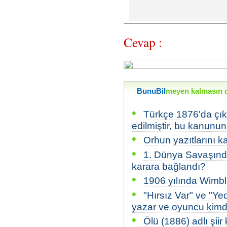
Cevap :
BunuBil
meyen kalmasın di
•
Türkçe 1876'da çıka
edilmiştir, bu kanunun
•
Orhun yazıtlarını 
•
1. Dünya Savaşında
karara bağlandı?
•
1906 yılında Wimbl
•
"Hırsız Var" ve "Ye
yazar ve oyuncu kimd
•
Ölü (1886) adlı şiir