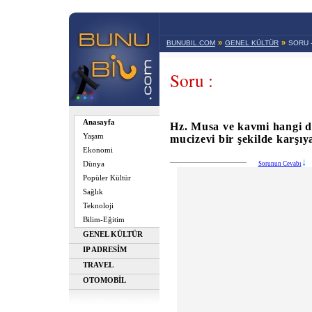
»
»
BUNUBIL.COM
GENEL KÜLTÜR
SORU 
Soru :
Anasayfa
Hz. Musa ve kavmi hangi 
Yaşam
mucizevi bir şekilde karşıy
Ekonomi
Dünya
Sorunun Cevabı
Popüler Kültür
Sağlık
Teknoloji
Bilim-Eğitim
GENEL KÜLTÜR
IP ADRESİM
TRAVEL
OTOMOBİL