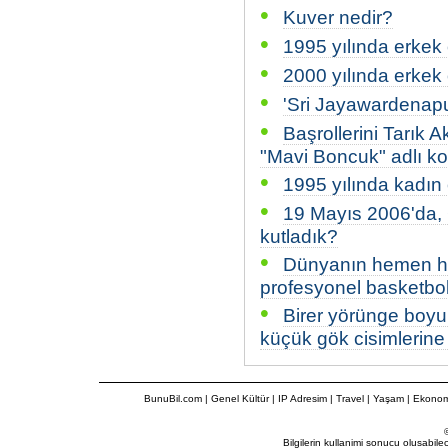
•
Kuver nedir?
•
1995 yılında erkek 
•
2000 yılında erkek 
•
'Sri Jayawardenapu
•
Başrollerini Tarık 
"Mavi Boncuk" adlı k
•
1995 yılında kadın 
•
19 Mayıs 2006'da, 
kutladık?
•
Dünyanın hemen he
profesyonel basketbol
•
Birer yörünge boy
küçük gök cisimlerine 
BunuBil.com
|
Genel Kültür
|
IP Adresim
|
Travel
| Yaşam | Ekonom
Bilgilerin kullanimi sonucu olusabil