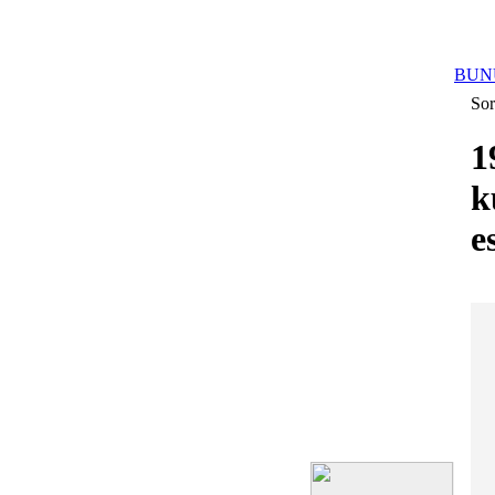
BUN
Sor
1
k
e