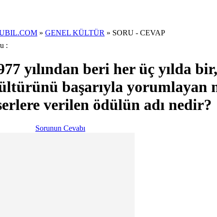
Arama Yukleniyor...
UBIL.COM
»
GENEL KÜLTÜR
»
SORU - CEVAP
u :
977 yılından beri her üç yılda bir
ültürünü başarıyla yorumlayan 
serlere verilen ödülün adı nedir?
Sorunun Cevabı