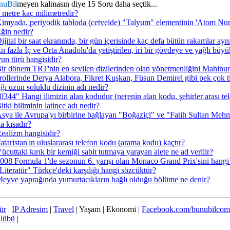
nuBil
meyen kalmasın diye 15 Soru daha seçtik...
 metre kaç milimetredir?
imyada, periyodik tabloda (cetvelde) "Talyum" elementinin 'Atom Num
ğin nedir?
ijital bir saat ekranında, bir gün içerisinde kaç defa bütün rakamlar ayn
n fazla İç ve Orta Anadolu'da yetiştirilen, iri bir gövdeye ve yağlı büy
un türü hangisidir?
ir dönem TRT'nin en sevilen dizilerinden olan yönetmenliğini Mahinur
rollerinde Derya Alabora, Fikret Kuşkan, Füsun Demirel gibi pek çok tiy
ığı uzun soluklu dizinin adı nedir?
0344" Hangi ilimizin alan kodudur (nerenin alan kodu, şehirler arası te
itki biliminin latince adı nedir?
sya ile Avrupa'yı birbirine bağlayan "Boğaziçi" ve "Fatih Sultan Meh
a kısadır?
ealizm hangisidir?
ataristan'ın uluslararası telefon kodu (arama kodu) kaçtır?
ücuttaki kırık bir kemiği sabit tutmaya yarayan alete ne ad verilir?
008 Formula 1'de sezonun 6. yarışı olan Monaco Grand Prix'sini hang
Literatür" Türkçe'deki karşılığı hangi sözcüktür?
eyve yaprağında yumurtacıkların bağlı olduğu bölüme ne denir?
ür
|
IP Adresim
|
Travel
| Yaşam | Ekonomi |
Facebook.com/bunubilcom
ulübü
|