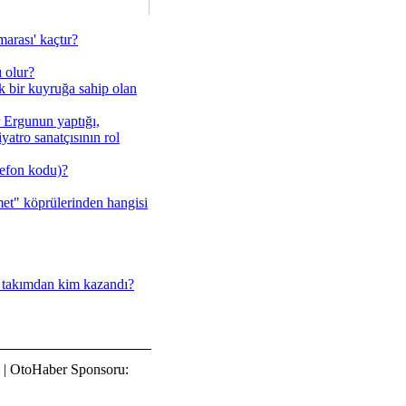
arası' kaçtır?
ı olur?
ük bir kuyruğa sahip olan
 Ergunun yaptığı,
atro sanatçısının rol
lefon kodu)?
met" köprülerinden hangisi
i takımdan kim kazandı?
| OtoHaber Sponsoru: