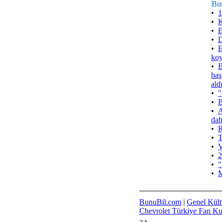
Bu
•
1
•
K
•
E
•
D
•
E
koy
•
B
baş
ald
•
"
•
B
•
A
dah
•
R
•
T
•
V
•
2
•
"
•
M
BunuBil.com
|
Genel Kült
Chevrolet Türkiye Fan K