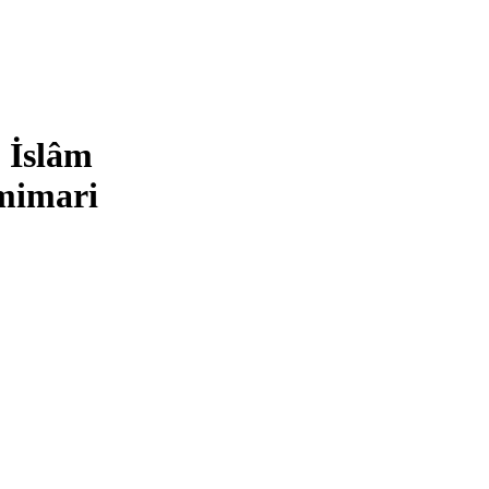
, İslâm
mimari