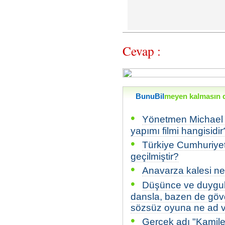
Cevap :
BunuBil
meyen kalmasın di
•
Yönetmen Michael C
yapımı filmi hangisidir
•
Türkiye Cumhuriyeti
geçilmiştir?
•
Anavarza kalesi ne
•
Düşünce ve duygula
dansla, bazen de göv
sözsüz oyuna ne ad ve
•
Gerçek adı "Kamile