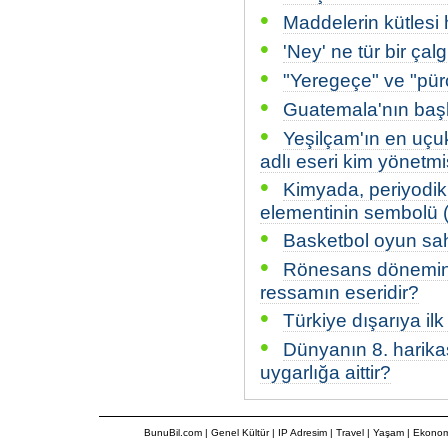
•
Maddelerin kütlesi 
•
'Ney' ne tür bir çalg
•
"Yeregeçe" ve "pürç
•
Guatemala'nın başk
•
Yeşilçam'ın en uçuk
adlı eseri kim yönetmi
•
Kimyada, periyodik
elementinin sembolü (
•
Basketbol oyun sah
•
Rönesans dönemini
ressamın eseridir?
•
Türkiye dışarıya il
•
Dünyanın 8. harika
uygarlığa aittir?
BunuBil.com
|
Genel Kültür
|
IP Adresim
|
Travel
| Yaşam | Ekonom