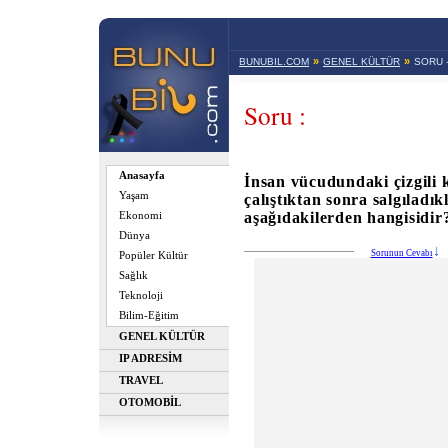
»
»
BUNUBIL.COM
GENEL KÜLTÜR
SORU 
Soru :
Anasayfa
İnsan vücudundaki çizgili 
Yaşam
çalıştıktan sonra salgıladı
aşağıdakilerden hangisidir
Ekonomi
Dünya
Sorunun Cevabı
Popüler Kültür
Sağlık
Teknoloji
Bilim-Eğitim
GENEL KÜLTÜR
IP ADRESİM
TRAVEL
OTOMOBİL