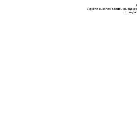
Bilgilerin kullanimi sonucu olusabil
Bu sayfa 