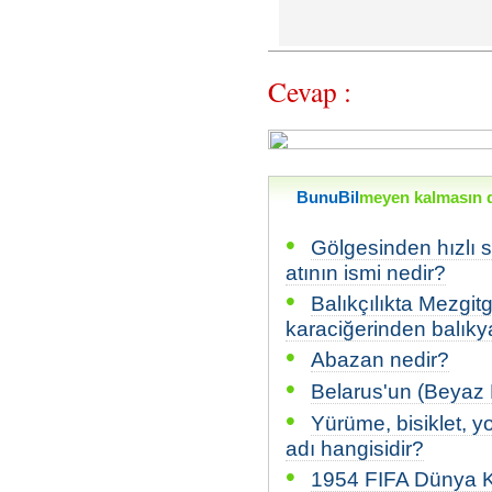
Cevap :
BunuBil
meyen kalmasın di
•
Gölgesinden hızlı 
atının ismi nedir?
•
Balıkçılıkta Mezgit
karaciğerinden balıkya
•
Abazan nedir?
•
Belarus'un (Beyaz 
•
Yürüme, bisiklet, 
adı hangisidir?
•
1954 FIFA Dünya K