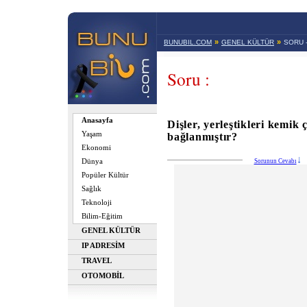
»
»
BUNUBIL.COM
GENEL KÜLTÜR
SORU 
Soru :
Anasayfa
Dişler, yerleştikleri kemik
Yaşam
bağlanmıştır?
Ekonomi
Dünya
Sorunun Cevabı
Popüler Kültür
Sağlık
Teknoloji
Bilim-Eğitim
GENEL KÜLTÜR
IP ADRESİM
TRAVEL
OTOMOBİL