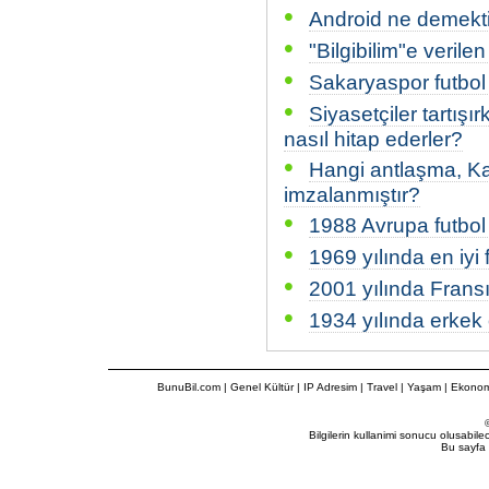
•
Android ne demekt
•
"Bilgibilim"e verile
•
Sakaryaspor futbol 
•
Siyasetçiler tartışı
nasıl hitap ederler?
•
Hangi antlaşma, Ka
imzalanmıştır?
•
1988 Avrupa futbol
•
1969 yılında en iyi 
•
2001 yılında Fransı
•
1934 yılında erkek 
BunuBil.com
|
Genel Kültür
|
IP Adresim
|
Travel
| Yaşam | Ekonom
Bilgilerin kullanimi sonucu olusabil
Bu sayfa 