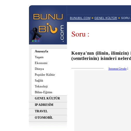
»
»
BUNUBIL.COM
GENEL KÜLTÜR
SORU 
Soru :
Anasayfa
Konya'nın (ilinin, ilimizin) 
Yaşam
(semtlerinin) isimleri neler
Ekonomi
Dünya
Sorunun Cevabı
Popüler Kültür
Sağlık
Teknoloji
Bilim-Eğitim
GENEL KÜLTÜR
IP ADRESİM
TRAVEL
OTOMOBİL