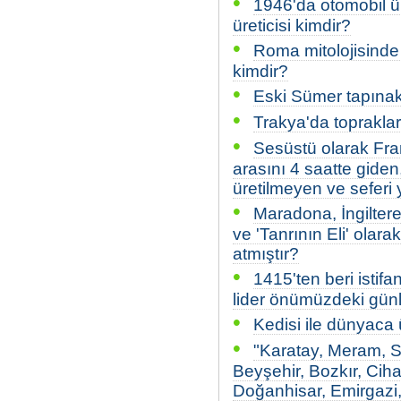
•
1946'da otomobil ü
üreticisi kimdir?
•
Roma mitolojisinde 
kimdir?
•
Eski Sümer tapınakl
•
Trakya'da toprakları
•
Sesüstü olarak Fran
arasını 4 saatte giden
üretilmeyen ve seferi 
•
Maradona, İngiltere
ve 'Tanrının Eli' ola
atmıştır?
•
1415'ten beri isti
lider önümüzdeki günl
•
Kedisi ile dünyaca
•
"Karatay, Meram, Se
Beyşehir, Bozkır, Cih
Doğanhisar, Emirgazi,