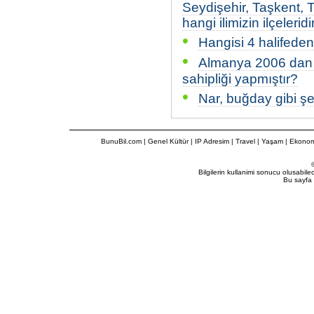
Seydişehir, Taşkent, T
hangi ilimizin ilçeleridi
•
Hangisi 4 halifeden 
•
Almanya 2006 dan 
sahipliği yapmıştır?
•
Nar, buğday gibi şey
BunuBil.com
|
Genel Kültür
|
IP Adresim
|
Travel
| Yaşam | Ekonom
Bilgilerin kullanimi sonucu olusabil
Bu sayfa 