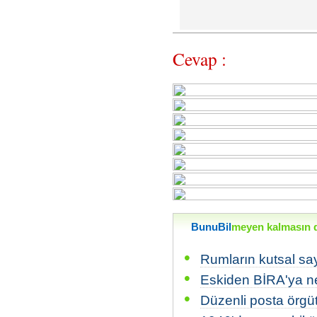
Cevap :
BunuBil
meyen kalmasın di
•
Rumların kutsal say
•
Eskiden BİRA'ya ne 
•
Düzenli posta örgü