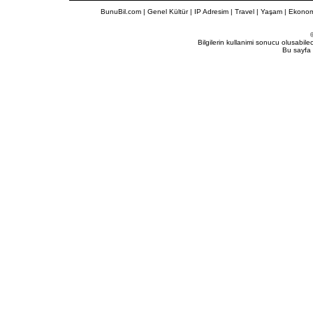
BunuBil.com
|
Genel Kültür
|
IP Adresim
|
Travel
| Yaşam | Ekonom
Bilgilerin kullanimi sonucu olusabil
Bu sayfa 