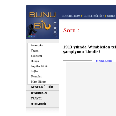
»
»
BUNUBIL.COM
GENEL KÜLTÜR
SORU 
Soru :
Anasayfa
1913 yılında Wimbledon tek
Yaşam
şampiyonu kimdir?
Ekonomi
Dünya
Sorunun Cevabı
Popüler Kültür
Sağlık
Teknoloji
Bilim-Eğitim
GENEL KÜLTÜR
IP ADRESİM
TRAVEL
OTOMOBİL