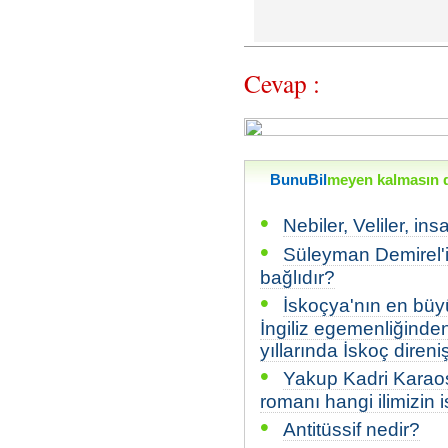
Cevap :
BunuBil
meyen kalmasın di
•
Nebiler, Veliler, ins
•
Süleyman Demirel'i
bağlıdır?
•
İskoçya'nın en büy
İngiliz egemenliğinde
yıllarında İskoç diren
•
Yakup Kadri Karao
romanı hangi ilimizin i
•
Antitüssif nedir?