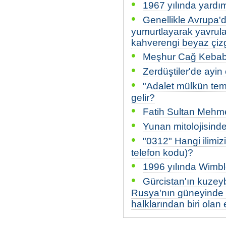
•
1967 yılında yardım
•
Genellikle Avrupa'd
yumurtlayarak yavruları
kahverengi beyaz çizg
•
Meşhur Cağ Kebabı 
•
Zerdüştiler'de ayin 
•
"Adalet mülkün tem
gelir?
•
Fatih Sultan Mehmed
•
Yunan mitolojisinde
•
"0312" Hangi ilimiz
telefon kodu)?
•
1996 yılında Wimble
•
Gürcistan'ın kuzey
Rusya'nın güneyinde t
halklarından biri olan