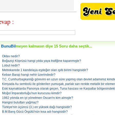
vap :
BunuBil
meyen kalmasın diye 15 Soru daha seçtik...
•
Oktav nedir?
•
Boğaziçi Köprüsü hangi yılda yaya trafiğine kapanmıştır?
•
Lobut nedir?
•
Metrekarede 1 kandelaya eşdeğer olan ışıltı birimi hangisidir?
•
Keban Barajı hangi nehir üzerindedir?
•
T.C. Cumhurbaşkanlığı görevini en uzun süre yapmış olan devlet adamımız kimdi
•
Kimyada Au sembolü ile gösterilen yumuşak, parlak sarı renkte metalik bir eleme
•
Eski kaynaklarda Panonya olarak geçen, Tuna havzası ve Karpatlar bölgesindeki 
•
Moğol İmparatorluğu'nun kurucusu kimdir?
•
1982 yılında en iyi yönetmen Oscarı'nı kim almıştır?
•
Hangisi buluttan yağmaz?
•
Türkiye'nin üçüncü (3.) en yüksek dağı hangisidir?
•
B.M.Barış Gücü Örgütü'nün kısa adı hangisidir?