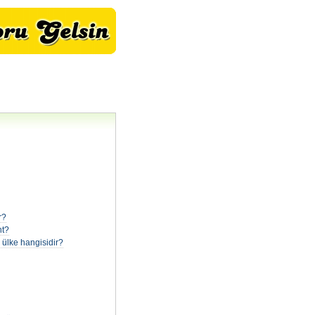
r?
nt?
ülke hangisidir?