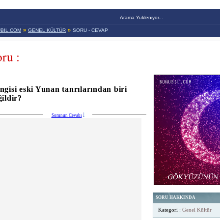
Arama Yukleniyor...
»
»
BIL.COM
GENEL KÜLTÜR
SORU - CEVAP
ru :
ngisi eski Yunan tanrılarından biri
ğildir?
Sorunun Cevabı
SORU HAKKINDA
Kategori :
Genel Kültür