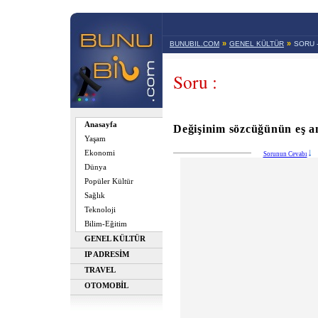
»
»
BUNUBIL.COM
GENEL KÜLTÜR
SORU 
Soru :
Anasayfa
Değişinim sözcüğünün eş an
Yaşam
Ekonomi
Sorunun Cevabı
Dünya
Popüler Kültür
Sağlık
Teknoloji
Bilim-Eğitim
GENEL KÜLTÜR
IP ADRESİM
TRAVEL
OTOMOBİL