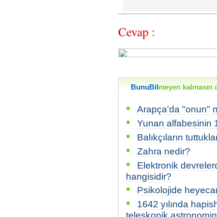
Cevap :
BunuBil
meyen kalmasın di
•
Arapça'da "onun" n
•
Yunan alfabesinin 1
•
Balıkçıların tuttukla
•
Zahra nedir?
•
Elektronik devreler
hangisidir?
•
Psikolojide heyecan
•
1642 yılında hapis
teleskopik astronomin