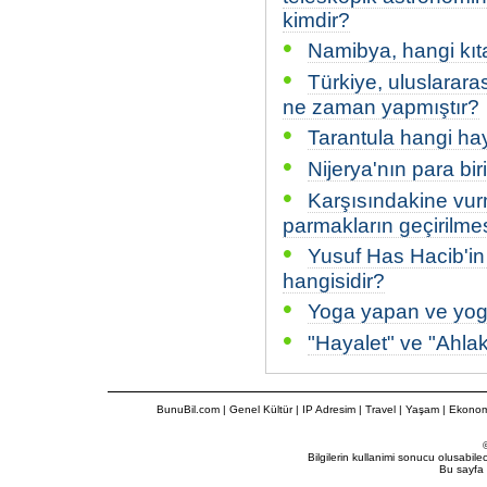
kimdir?
•
Namibya, hangi kıta
•
Türkiye, uluslarara
ne zaman yapmıştır?
•
Tarantula hangi ha
•
Nijerya'nın para bir
•
Karşısındakine vurm
parmakların geçirilmes
•
Yusuf Has Hacib'in 
hangisidir?
•
Yoga yapan ve yoga
•
"Hayalet" ve "Ahlaks
BunuBil.com
|
Genel Kültür
|
IP Adresim
|
Travel
| Yaşam | Ekonom
Bilgilerin kullanimi sonucu olusabil
Bu sayfa 