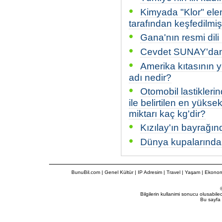
•
Kimyada "Klor" elem
tarafından keşfedilmiş
•
Gana'nın resmi dili
•
Cevdet SUNAY'dan
•
Amerika kıtasının 
adı nedir?
•
Otomobil lastikleri
ile belirtilen en yüks
miktarı kaç kg'dir?
•
Kızılay'ın bayrağın
•
Dünya kupalarında 
BunuBil.com
|
Genel Kültür
|
IP Adresim
|
Travel
| Yaşam | Ekonom
Bilgilerin kullanimi sonucu olusabil
Bu sayfa 