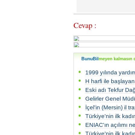
Cevap :
BunuBil
meyen kalmasın di
•
1999 yılında yardım
•
H harfi ile başlayan 
•
Eski adı Tekfur Dağı
•
Gelirler Genel Müdü
•
İçel'in (Mersin) il t
•
Türkiye'nin ilk kadı
•
ENIAC'ın açılımı ne
•
Türkiye'nin ilk ka