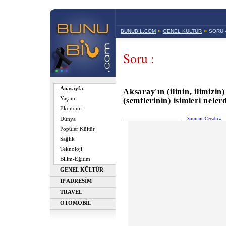
»
»
BUNUBIL.COM
GENEL KÜLTÜR
SORU 
Soru :
Anasayfa
Aksaray'ın (ilinin, ilimizin)
Yaşam
(semtlerinin) isimleri neler
Ekonomi
Dünya
Sorunun Cevabı
Popüler Kültür
Sağlık
Teknoloji
Bilim-Eğitim
GENEL KÜLTÜR
IP ADRESİM
TRAVEL
OTOMOBİL