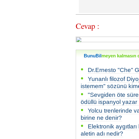
Cevap :
BunuBil
meyen kalmasın di
•
Dr.Ernesto "Che" 
•
Yunanlı filozof Di
istemem" sözünü kime
•
"Sevgiden öte sürek
ödüllü ispanyol yazar
•
Yolcu trenlerinde v
birine ne denir?
•
Elektronik aygıtlar
aletin adı nedir?