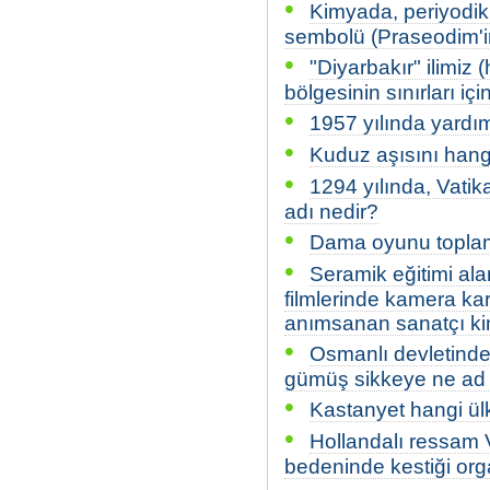
•
Kimyada, periyodik
sembolü (Praseodim'i
•
"Diyarbakır" ilimiz
bölgesinin sınırları iç
•
1957 yılında yardım
•
Kuduz aşısını hang
•
1294 yılında, Vatik
adı nedir?
•
Dama oyunu toplam
•
Seramik eğitimi alan
filmlerinde kamera ka
anımsanan sanatçı ki
•
Osmanlı devletinde
gümüş sikkeye ne ad v
•
Kastanyet hangi ülk
•
Hollandalı ressam 
bedeninde kestiği org