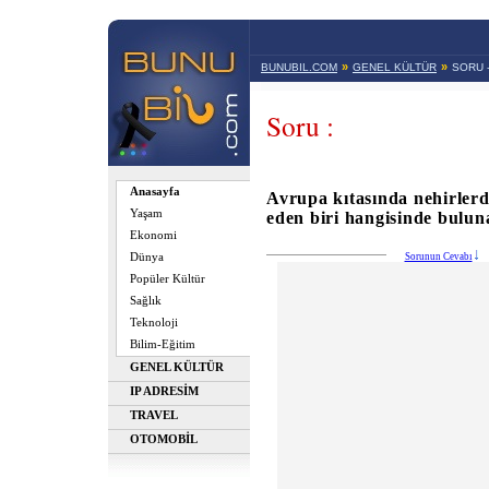
»
»
BUNUBIL.COM
GENEL KÜLTÜR
SORU 
Soru :
Anasayfa
Avrupa kıtasında nehirlerd
Yaşam
eden biri hangisinde bulu
Ekonomi
Dünya
Sorunun Cevabı
Popüler Kültür
Sağlık
Teknoloji
Bilim-Eğitim
GENEL KÜLTÜR
IP ADRESİM
TRAVEL
OTOMOBİL