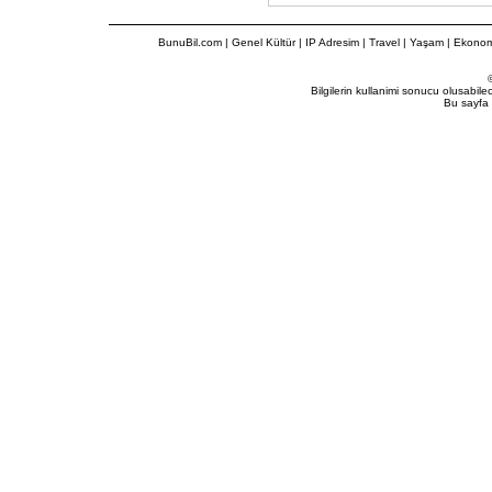
BunuBil.com
|
Genel Kültür
|
IP Adresim
|
Travel
| Yaşam | Ekonom
Bilgilerin kullanimi sonucu olusabil
Bu sayfa 