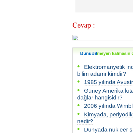
Cevap :
BunuBil
meyen kalmasın di
•
Elektromanyetik i
bilim adamı kimdir?
•
1985 yılında Avust
•
Güney Amerika kıta
dağlar hangisidir?
•
2006 yılında Wimble
•
Kimyada, periyodik 
nedir?
•
Dünyada nükleer sil