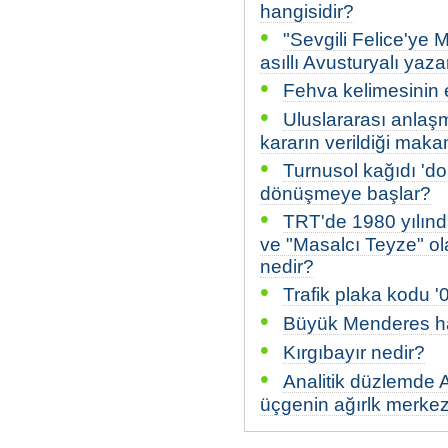
hangisidir?
•
"Sevgili Felice'ye 
asıllı Avusturyalı yaza
•
Fehva kelimesinin 
•
Uluslararası anlaş
kararın verildiği mak
•
Turnusol kağıdı 'do
dönüşmeye başlar?
•
TRT'de 1980 yılınd
ve "Masalcı Teyze" olar
nedir?
•
Trafik plaka kodu '0
•
Büyük Menderes ha
•
Kırgıbayır nedir?
•
Analitik düzlemde A
üçgenin ağırlk merkezl