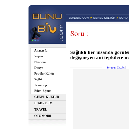
»
»
BUNUBIL.COM
GENEL KÜLTÜR
SORU 
Soru :
Anasayfa
Sağlıklı her insanda görülen
Yaşam
değişmeyen ani tepkilere n
Ekonomi
Dünya
Sorunun Cevabı
Popüler Kültür
Sağlık
Teknoloji
Bilim-Eğitim
GENEL KÜLTÜR
IP ADRESİM
TRAVEL
OTOMOBİL