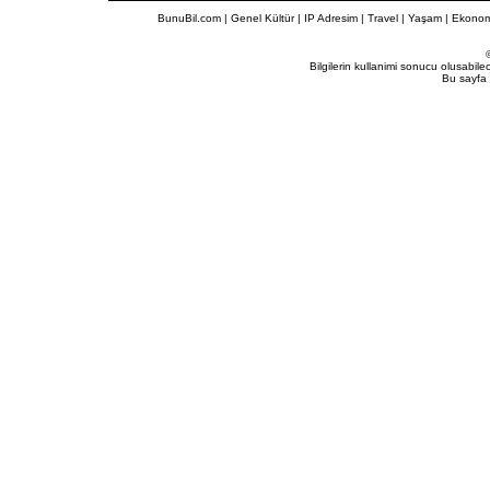
BunuBil.com
|
Genel Kültür
|
IP Adresim
|
Travel
| Yaşam | Ekonom
Bilgilerin kullanimi sonucu olusabil
Bu sayfa 