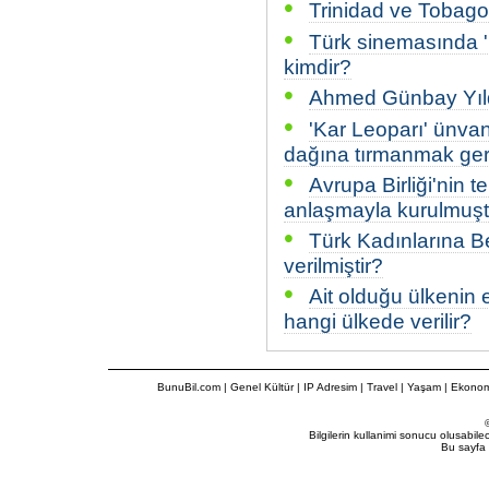
•
Trinidad ve Tobago'
•
Türk sinemasında '
kimdir?
•
Ahmed Günbay Yıld
•
'Kar Leoparı' ünvan
dağına tırmanmak ger
•
Avrupa Birliği'nin
anlaşmayla kurulmuşt
•
Türk Kadınlarına Be
verilmiştir?
•
Ait olduğu ülkenin 
hangi ülkede verilir?
BunuBil.com
|
Genel Kültür
|
IP Adresim
|
Travel
| Yaşam | Ekonom
Bilgilerin kullanimi sonucu olusabil
Bu sayfa 