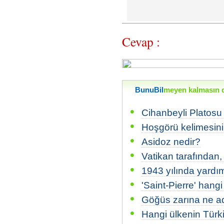
Cevap :
BunuBil
meyen kalmasın di
•
Cihanbeyli Platosu
•
Hoşgörü kelimesini
•
Asidoz nedir?
•
Vatikan tarafından,
•
1943 yılında yardım
•
'Saint-Pierre' hang
•
Göğüs zarına ne ad 
•
Hangi ülkenin Türki