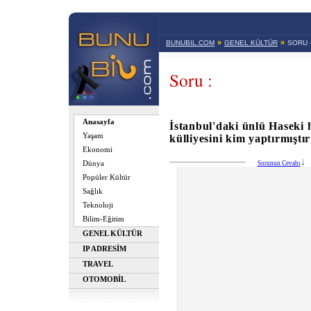
»
»
BUNUBIL.COM
GENEL KÜLTÜR
SORU 
Soru :
Anasayfa
İstanbul'daki ünlü Haseki
Yaşam
külliyesini kim yaptırmıştı
Ekonomi
Dünya
Sorunun Cevabı
Popüler Kültür
Sağlık
Teknoloji
Bilim-Eğitim
GENEL KÜLTÜR
IP ADRESİM
TRAVEL
OTOMOBİL