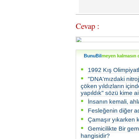
Cevap :
BunuBil
meyen kalmasın di
•
1992 Kış Olimpiyatl
•
"DNA'mızdaki nitro
çöken yıldızların için
yapıldık" sözü kime ait
•
İnsanın kemali, ahla
•
Fesleğenin diğer a
•
Çamaşır yıkarken ku
•
Gemicilikte Bir ge
hangisidir?