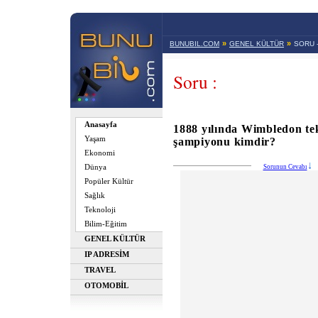
»
»
BUNUBIL.COM
GENEL KÜLTÜR
SORU 
Soru :
Anasayfa
1888 yılında Wimbledon tek
Yaşam
şampiyonu kimdir?
Ekonomi
Dünya
Sorunun Cevabı
Popüler Kültür
Sağlık
Teknoloji
Bilim-Eğitim
GENEL KÜLTÜR
IP ADRESİM
TRAVEL
OTOMOBİL