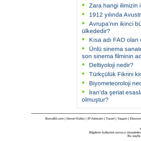
•
Zara hangi ilimizin i
•
1912 yılında Avustr
•
Avrupa'nın ikinci 
ülkededir?
•
Kısa adı FAO olan 
•
Ünlü sinema sanatç
son sinema filminin ad
•
Deltiyoloji nedir?
•
Türkçülük Fikrini 
•
Biyometeoroloji ned
•
İran'da şeriat esas
olmuştur?
BunuBil.com
|
Genel Kültür
|
IP Adresim
|
Travel
| Yaşam | Ekonom
Bilgilerin kullanimi sonucu olusabil
Bu sayfa 