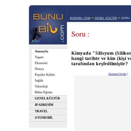
»
»
BUNUBIL.COM
GENEL KÜLTÜR
SORU 
Soru :
Anasayfa
Kimyada "Silisyum (Silikon
Yaşam
hangi tarihte ve kim (kişi
tarafından keşfedilmiştir?
Ekonomi
Dünya
Sorunun Cevabı
Popüler Kültür
Sağlık
Teknoloji
Bilim-Eğitim
GENEL KÜLTÜR
IP ADRESİM
TRAVEL
OTOMOBİL