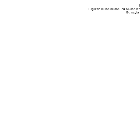
Bilgilerin kullanimi sonucu olusabil
Bu sayfa 