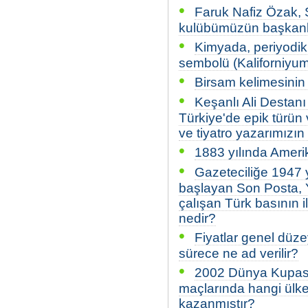
•
Faruk Nafiz Özak, S
kulübümüzün başkanlar
•
Kimyada, periyodik 
sembolü (Kaliforniyum
•
Birsam kelimesinin 
•
Keşanlı Ali Destanı
Türkiye'de epik türün
ve tiyatro yazarımızın
•
1883 yılında Ameri
•
Gazeteciliğe 1947 
başlayan Son Posta, Y
çalışan Türk basının i
nedir?
•
Fiyatlar genel düze
sürece ne ad verilir?
•
2002 Dünya Kupası f
maçlarında hangi ülke
kazanmıştır?