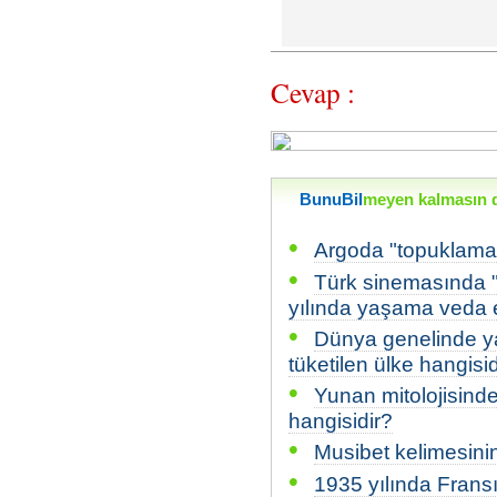
Cevap :
BunuBil
meyen kalmasın di
•
Argoda "topuklamak
•
Türk sinemasında 
yılında yaşama veda e
•
Dünya genelinde ya
tüketilen ülke hangisid
•
Yunan mitolojisinde
hangisidir?
•
Musibet kelimesinin
•
1935 yılında Frans