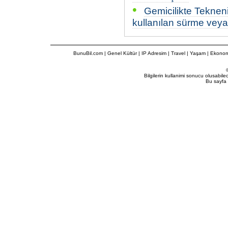
•
Gemicilikte Tekneni
kullanılan sürme veya
BunuBil.com
|
Genel Kültür
|
IP Adresim
|
Travel
| Yaşam | Ekonom
Bilgilerin kullanimi sonucu olusabil
Bu sayfa 