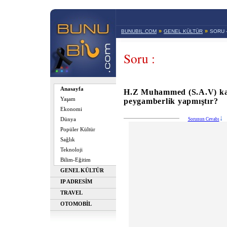
»
»
BUNUBIL.COM
GENEL KÜLTÜR
SORU 
Soru :
Anasayfa
H.Z Muhammed (S.A.V) ka
Yaşam
peygamberlik yapmıştır?
Ekonomi
Dünya
Sorunun Cevabı
Popüler Kültür
Sağlık
Teknoloji
Bilim-Eğitim
GENEL KÜLTÜR
IP ADRESİM
TRAVEL
OTOMOBİL