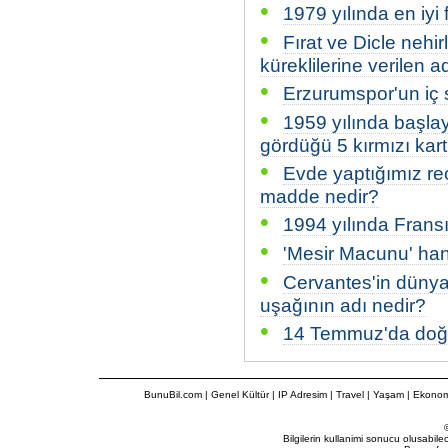
•
1979 yılında en iyi 
•
Fırat ve Dicle nehir
küreklilerine verilen a
•
Erzurumspor'un iç s
•
1959 yılında başlay
gördüğü 5 kırmızı kar
•
Evde yaptığımız reç
madde nedir?
•
1994 yılında Fransı
•
'Mesir Macunu' hangi
•
Cervantes'in düny
uşağının adı nedir?
•
14 Temmuz'da doğan
BunuBil.com
|
Genel Kültür
|
IP Adresim
|
Travel
| Yaşam | Ekonom
Bilgilerin kullanimi sonucu olusabil