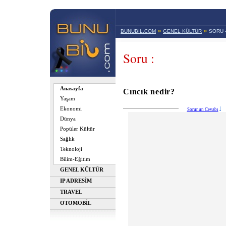
»
»
BUNUBIL.COM
GENEL KÜLTÜR
SORU 
Soru :
Anasayfa
Cıncık nedir?
Yaşam
Ekonomi
Sorunun Cevabı
Dünya
Popüler Kültür
Sağlık
Teknoloji
Bilim-Eğitim
GENEL KÜLTÜR
IP ADRESİM
TRAVEL
OTOMOBİL