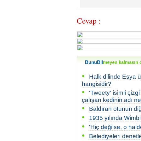
Cevap :
BunuBil
meyen kalmasın di
•
Halk dilinde Eşya 
hangisidir?
•
'Tweety' isimli çizg
çalışan kedinin adı ne
•
Baldıran otunun diğ
•
1935 yılında Wimbl
•
'Hiç değilse, o hal
•
Belediyeleri denetl