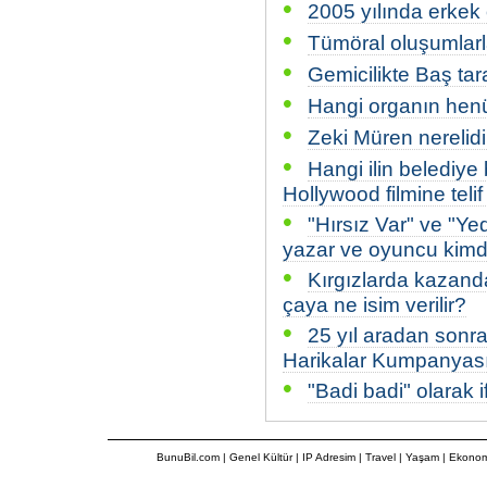
•
2005 yılında erkek 
•
Tümöral oluşumlarla 
•
Gemicilikte Baş tar
•
Hangi organın hen
•
Zeki Müren nerelidi
•
Hangi ilin belediye 
Hollywood filmine teli
•
"Hırsız Var" ve "Ye
yazar ve oyuncu kimd
•
Kırgızlarda kazanda
çaya ne isim verilir?
•
25 yıl aradan sonra
Harikalar Kumpanyası
•
"Badi badi" olarak 
BunuBil.com
|
Genel Kültür
|
IP Adresim
|
Travel
| Yaşam | Ekonom