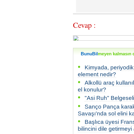
Cevap :
BunuBil
meyen kalmasın di
•
Kimyada, periyodik
element nedir?
•
Alkollü araç kullanı
el konulur?
•
"Asi Ruh" Belgeseli 
•
Sanço Pança karakte
Savaşı'nda sol elini k
•
Başlıca üyesi Fran
bilincini dile getirme