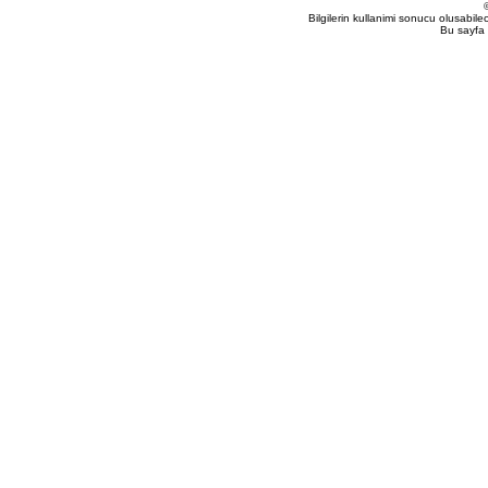
Bilgilerin kullanimi sonucu olusabil
Bu sayfa 