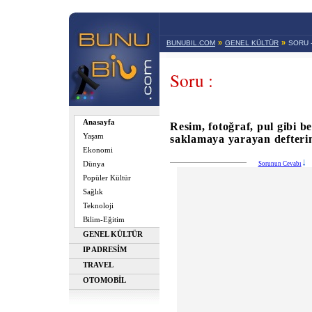
»
»
BUNUBIL.COM
GENEL KÜLTÜR
SORU 
Soru :
Anasayfa
Resim, fotoğraf, pul gibi be
Yaşam
saklamaya yarayan defterin
Ekonomi
Dünya
Sorunun Cevabı
Popüler Kültür
Sağlık
Teknoloji
Bilim-Eğitim
GENEL KÜLTÜR
IP ADRESİM
TRAVEL
OTOMOBİL