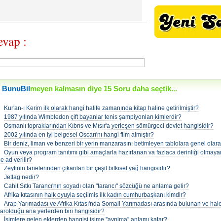
vap :
BunuBil
meyen kalmasın diye 15 Soru daha seçtik...
•
Kur'an-ı Kerim ilk olarak hangi halife zamanında kitap haline getirilmiştir?
•
1987 yılında Wimbledon çift bayanlar tenis şampiyonları kimlerdir?
•
Osmanlı topraklarından Kıbrıs ve Mısır'a yerleşen sömürgeci devlet hangisidir?
•
2002 yılında en iyi belgesel Oscarı'nı hangi film almıştır?
•
Bir deniz, liman ve benzeri bir yerin manzarasını betimleyen tablolara genel olara
•
Oyun veya program tanıtımı gibi amaçlarla hazırlanan va fazlaca derinliği olmaya
e ad verilir?
•
Zeytinin tanelerinden çıkarılan bir çeşit bitkisel yağ hangisidir?
•
Jetlag nedir?
•
Cahit Sıtkı Tarancı'nın soyadı olan "tarancı" sözcüğü ne anlama gelir?
•
Afrika kıtasının halk oyuyla seçilmiş ilk kadın cumhurbaşkanı kimdir?
•
Arap Yarımadası ve Afrika Kıtası'nda Somali Yarımadası arasında bulunan ve hal
arolduğu ana yerlerden biri hangisidir?
•
İsimlere gelen eklerden hangisi isime ''ayrılma'' anlamı katar?