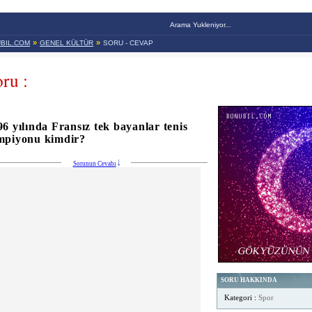
Arama Yukleniyor...
»
»
BIL.COM
GENEL KÜLTÜR
SORU - CEVAP
ru :
96 yılında Fransız tek bayanlar tenis
mpiyonu kimdir?
Sorunun Cevabı
SORU HAKKINDA
Kategori :
Spor