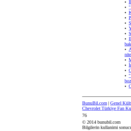
•
İ
•
"
•
K
•
P
•
S
•
Y
•
Ş
•
I
bak
•
A
nit
•
M
•
İ
•
O
•
"
boz
•
C
BunuBil.com
|
Genel Kült
Chevrolet Türkiye Fan K
76
© 2014 bunubil.com
Bilgilerin kullanimi sonuc