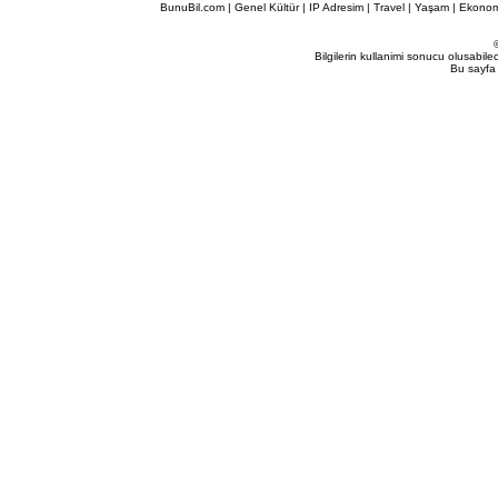
BunuBil.com
|
Genel Kültür
|
IP Adresim
|
Travel
| Yaşam | Ekonom
Bilgilerin kullanimi sonucu olusabil
Bu sayfa 