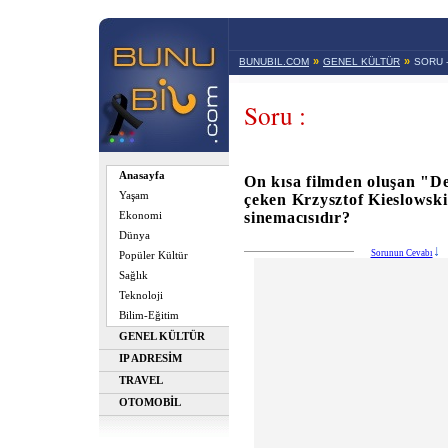
»
»
BUNUBIL.COM
GENEL KÜLTÜR
SORU 
Soru :
Anasayfa
On kısa filmden oluşan "De
Yaşam
çeken Krzysztof Kieslowski
sinemacısıdır?
Ekonomi
Dünya
Sorunun Cevabı
Popüler Kültür
Sağlık
Teknoloji
Bilim-Eğitim
GENEL KÜLTÜR
IP ADRESİM
TRAVEL
OTOMOBİL