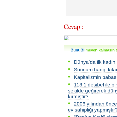
Cevap :
BunuBil
meyen kalmasın di
•
Dünya'da ilk kadın
•
Surinam hangi kıtan
•
Kapitalizmin babası
•
118.1 desibel ile bir
şekilde geğirerek dün
kırmıştır?
•
2006 yılından önce
ev sahipliği yapmıştır
•